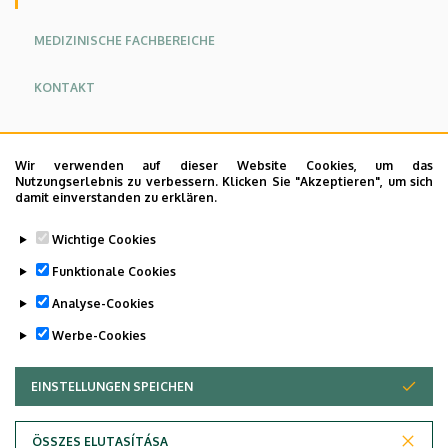
Angol
Német
MEDIZINISCHE FACHBEREICHE
KONTAKT
Infektiologie
Wir verwenden auf dieser Website Cookies, um das
Nutzungserlebnis zu verbessern. Klicken Sie "Akzeptieren", um sich
Klinische Pharmakologie
damit einverstanden zu erklären.
Dienst für Infektionskontrolle
Wichtige Cookies
Zentraler Sterilisationseinheit
Funktionale Cookies
Analyse-Cookies
Last update:
2023. 07. 07. 10:08
Werbe-Cookies
EINSTELLUNGEN SPEICHEN
ZUSTIMMUNG ZURÜCKZIEHEN
ÖSSZES ELUTASÍTÁSA