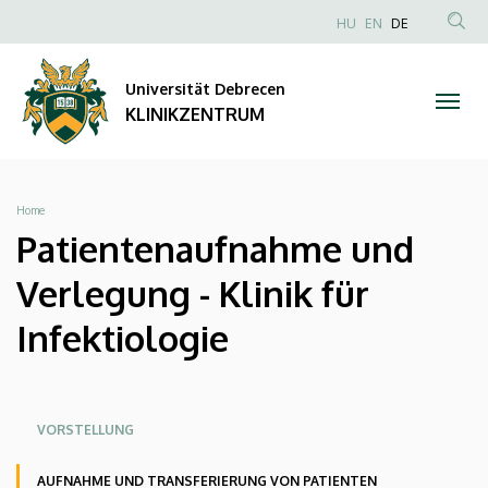
Patientenaufnahme
Direkt
NYELVVÁLAS
HU
EN
DE
zum
Anonim
TAR
und
Inhalt
Felhasználói
KER
Universität Debrecen
Verlegung
fiók
KLINIKZENTRUM
menüje
-
Klinik
Breadcrumb
Home
für
Patientenaufnahme und
Infektiologie
Verlegung - Klinik für
|
Infektiologie
KLINIKZENTRUM
Oldalmenü
Oldalmenu
Oldalmenü
VORSTELLUNG
KEK
KEK
KEK
AUFNAHME UND TRANSFERIERUNG VON PATIENTEN