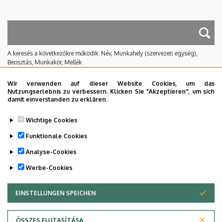
A keresés a következőkre működik: Név, Munkahely (szervezeti egység),
Beosztás, Munkakör, Mellék
Nincs találat.
Wir verwenden auf dieser Website Cookies, um das
Nutzungserlebnis zu verbessern. Klicken Sie "Akzeptieren", um sich
damit einverstanden zu erklären.
Dolgozói adatmódosítás igénylése a DE
Wichtige Cookies
telefonkönyvében
|
Külső személyek rögzítése a
DE telefonkönyvében
|
Súgó
|
Hibabejelentés
Funktionale Cookies
Analyse-Cookies
Werbe-Cookies
EINSTELLUNGEN SPEICHEN
ZUSTIMMUNG ZURÜCKZIEHEN
ÖSSZES ELUTASÍTÁSA