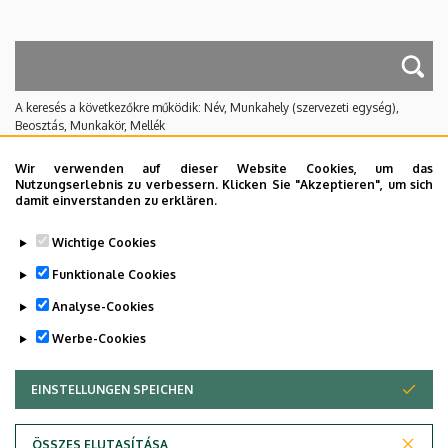
A keresés a következőkre működik: Név, Munkahely (szervezeti egység),
Beosztás, Munkakör, Mellék
Nincs találat.
Wir verwenden auf dieser Website Cookies, um das
Nutzungserlebnis zu verbessern. Klicken Sie "Akzeptieren", um sich
damit einverstanden zu erklären.
Dolgozói adatmódosítás igénylése a DE
Wichtige Cookies
telefonkönyvében
|
Külső személyek rögzítése a
DE telefonkönyvében
|
Súgó
|
Hibabejelentés
Funktionale Cookies
Analyse-Cookies
Werbe-Cookies
EINSTELLUNGEN SPEICHEN
ZUSTIMMUNG ZURÜCKZIEHEN
ÖSSZES ELUTASÍTÁSA