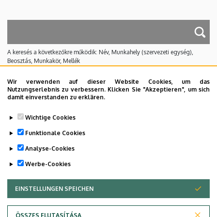
A keresés a következőkre működik: Név, Munkahely (szervezeti egység),
Beosztás, Munkakör, Mellék
Nincs találat.
Wir verwenden auf dieser Website Cookies, um das
Nutzungserlebnis zu verbessern. Klicken Sie "Akzeptieren", um sich
damit einverstanden zu erklären.
Dolgozói adatmódosítás igénylése a DE
Wichtige Cookies
telefonkönyvében
|
Külső személyek rögzítése a
DE telefonkönyvében
|
Súgó
|
Hibabejelentés
Funktionale Cookies
Analyse-Cookies
Werbe-Cookies
EINSTELLUNGEN SPEICHEN
ZUSTIMMUNG ZURÜCKZIEHEN
ÖSSZES ELUTASÍTÁSA