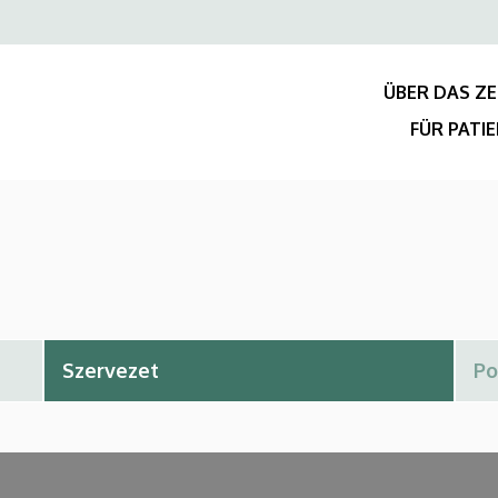
Felső
navigáció
ÜBER DAS Z
FÜR PATI