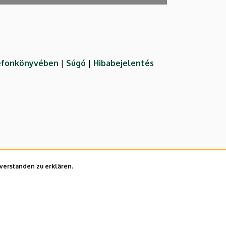
lefonkönyvében
|
Súgó
|
Hibabejelentés
nverstanden zu erklären.