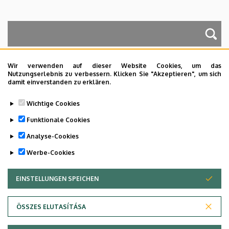
A keresés a következőkre működik: Név, Munkahely (szervezeti egység),
Beosztás, Munkakör, Mellék
Wir verwenden auf dieser Website Cookies, um das
Nutzungserlebnis zu verbessern. Klicken Sie "Akzeptieren", um sich
damit einverstanden zu erklären.
Dolgozói adatmódosítás igénylése a DE
Wichtige Cookies
telefonkönyvében
|
Külső személyek rögzítése a
DE telefonkönyvében
|
Súgó
|
Hibabejelentés
Funktionale Cookies
Analyse-Cookies
Werbe-Cookies
EINSTELLUNGEN SPEICHEN
ZUSTIMMUNG ZURÜCKZIEHEN
ÖSSZES ELUTASÍTÁSA