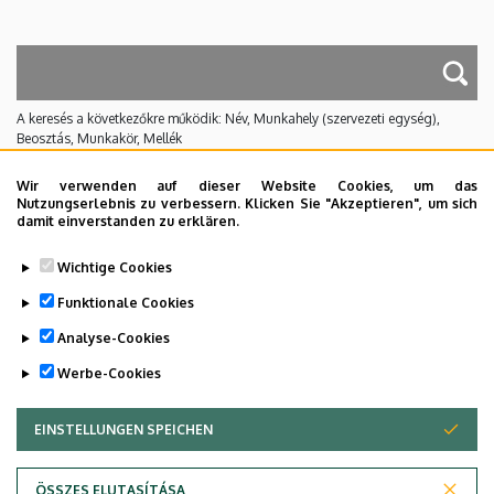
A keresés a következőkre működik: Név, Munkahely (szervezeti egység),
Beosztás, Munkakör, Mellék
Nincs találat.
Wir verwenden auf dieser Website Cookies, um das
Nutzungserlebnis zu verbessern. Klicken Sie "Akzeptieren", um sich
damit einverstanden zu erklären.
Dolgozói adatmódosítás igénylése a DE
Wichtige Cookies
telefonkönyvében
|
Külső személyek rögzítése a
DE telefonkönyvében
|
Súgó
|
Hibabejelentés
Funktionale Cookies
Analyse-Cookies
Werbe-Cookies
EINSTELLUNGEN SPEICHEN
ZUSTIMMUNG ZURÜCKZIEHEN
ÖSSZES ELUTASÍTÁSA