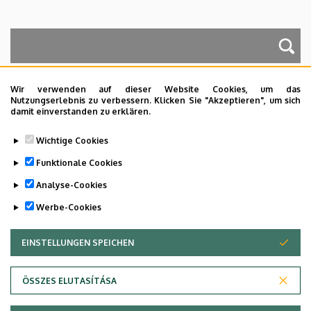
A keresés a következőkre működik: Név, Munkahely (szervezeti egység),
Beosztás, Munkakör, Mellék
Wir verwenden auf dieser Website Cookies, um das
Nutzungserlebnis zu verbessern. Klicken Sie "Akzeptieren", um sich
damit einverstanden zu erklären.
Dolgozói adatmódosítás igénylése a DE
Wichtige Cookies
telefonkönyvében
|
Külső személyek rögzítése a
DE telefonkönyvében
|
Súgó
|
Hibabejelentés
Funktionale Cookies
Analyse-Cookies
Werbe-Cookies
EINSTELLUNGEN SPEICHEN
ZUSTIMMUNG ZURÜCKZIEHEN
ÖSSZES ELUTASÍTÁSA