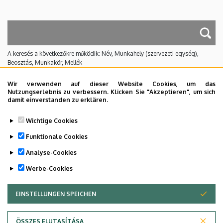
A keresés a következőkre működik: Név, Munkahely (szervezeti egység),
Beosztás, Munkakör, Mellék
Nincs találat.
Wir verwenden auf dieser Website Cookies, um das
Nutzungserlebnis zu verbessern. Klicken Sie "Akzeptieren", um sich
damit einverstanden zu erklären.
Dolgozói adatmódosítás igénylése a DE
Wichtige Cookies
telefonkönyvében
|
Külső személyek rögzítése a
DE telefonkönyvében
|
Súgó
|
Hibabejelentés
Funktionale Cookies
Analyse-Cookies
Werbe-Cookies
EINSTELLUNGEN SPEICHEN
ZUSTIMMUNG ZURÜCKZIEHEN
ÖSSZES ELUTASÍTÁSA