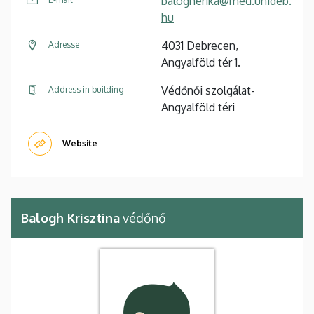
balogherika@med.unideb.
hu
4031 Debrecen,
Adresse
Angyalföld tér 1.
Védőnői szolgálat-
Address in building
Angyalföld téri
Website
Balogh Krisztina
védőnő