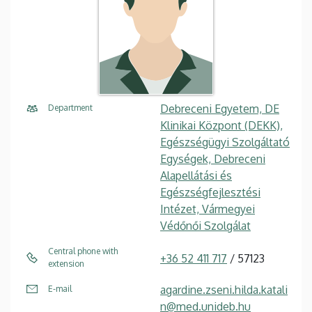
Debreceni Egyetem, DE
Department
Klinikai Központ (DEKK),
Egészségügyi Szolgáltató
Egységek, Debreceni
Alapellátási és
Egészségfejlesztési
Intézet, Vármegyei
Védőnői Szolgálat
Central phone with
+36 52 411 717
/ 57123
extension
agardine.zseni.hilda.katali
E-mail
n@med.unideb.hu