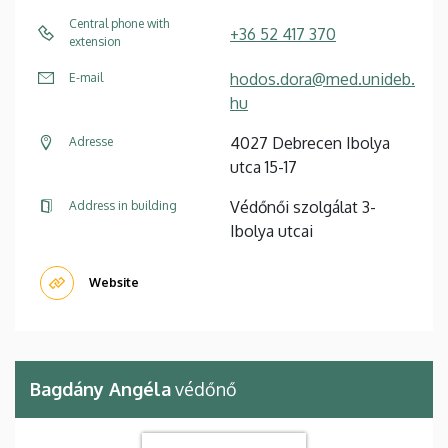
Central phone with
+36 52 417 370
extension
hodos.dora@med.unideb.
E-mail
hu
4027 Debrecen Ibolya
Adresse
utca 15-17
Védőnői szolgálat 3-
Address in building
Ibolya utcai
Website
Bagdány Angéla
védőnő