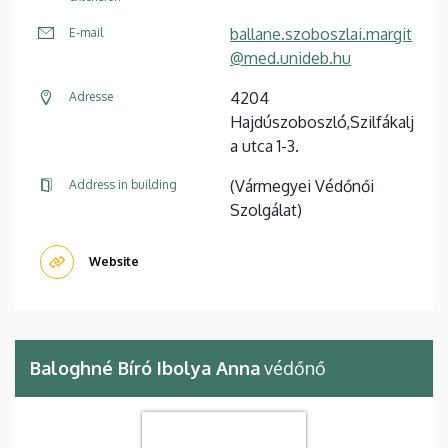
ballane.szoboszlai.margit
E-mail
@med.unideb.hu
4204
Adresse
Hajdúszoboszló,Szilfákalj
a utca 1-3.
(Vármegyei Védőnői
Address in building
Szolgálat)
Website
Baloghné Bíró Ibolya Anna
védőnő