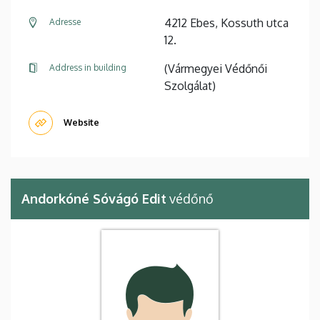
4212 Ebes, Kossuth utca
Adresse
12.
(Vármegyei Védőnői
Address in building
Szolgálat)
Website
Andorkóné Sóvágó Edit
védőnő