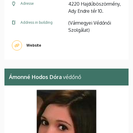
4220 Hajdúböszörmény,
Adresse
Ady Endre tér 10.
(Vármegyei Védőnői
Address in building
Szolgálat)
Website
Ámonné Hodos Dóra
védőnő