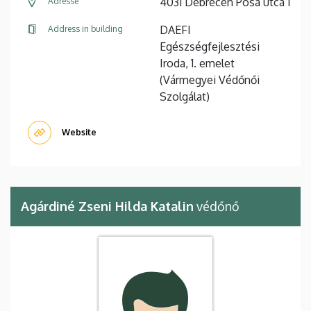
4031 Debrecen Pósa utca 1
Adresse
DAEFI
Address in building
Egészségfejlesztési
Iroda, 1. emelet
(Vármegyei Védőnői
Szolgálat)
Website
Agárdiné Zseni Hilda Katalin
védőnő