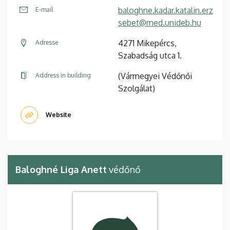
baloghne.kadar.katalin.erz
E-mail
sebet@med.unideb.hu
4271 Mikepércs,
Adresse
Szabadság utca 1.
(Vármegyei Védőnői
Address in building
Szolgálat)
Website
Baloghné Liga Anett
védőnő