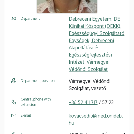
Debreceni Egyetem, DE
Department
Klinikai Központ (DEKK),
Egészségügyi Szolgáltató
Egységek, Debreceni
Alapellátási és
Egészségfejlesztési
Intézet, Vármegyei
Védőnői Szolgálat
Vármegyei Védőnői
Department, position
Szolgálat, vezető
Central phone with
+36 52 411 717
/ 57123
extension
kovacsedit@med.unideb.
E-mail
hu