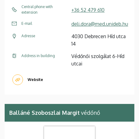
Central phone with
+36 52 479 610
extension
deli.dora@med.unideb.hu
E-mail
4030 Debrecen Híd utca
Adresse
14
Védőnői szolgálat 6-Híd
Address in building
utcai
Website
Balláné Szoboszlai Margit
védőnő