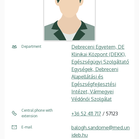
Debreceni Egyetem, DE
Department
Klinikai Központ (DEKK),
Egészségügyi Szolgáltató
Egységek, Debreceni
Alapellátási és
Egészségfejlesztési
Intézet, Vármegyei
Védőnői Szolgálat
Central phone with
+36 52 411 717
/ 57123
extension
balogh.sandorne@med.un
E-mail
ideb.hu