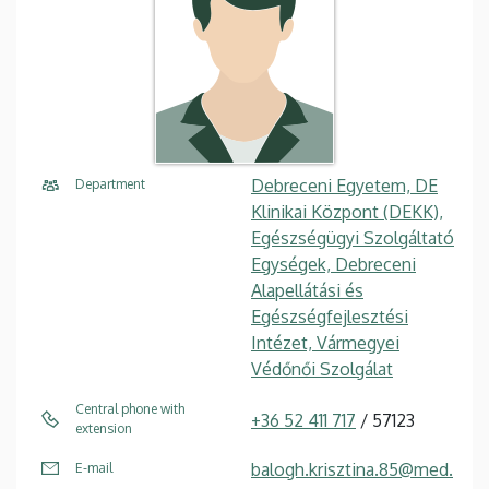
Debreceni Egyetem, DE
Department
Klinikai Központ (DEKK),
Egészségügyi Szolgáltató
Egységek, Debreceni
Alapellátási és
Egészségfejlesztési
Intézet, Vármegyei
Védőnői Szolgálat
Central phone with
+36 52 411 717
/ 57123
extension
balogh.krisztina.85@med.
E-mail