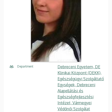
Debreceni Egyetem, DE
Department
Klinikai Központ (DEKK),
Egészségügyi Szolgáltató
Egységek, Debreceni
Alapellátási és
Egészségfejlesztési
Intézet, Vármegyei
Védőnői Szolgálat