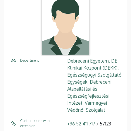
Debreceni Egyetem, DE
Department
Klinikai Központ (DEKK),
Egészségügyi Szolgáltató
Egységek, Debreceni
Alapellátási és
Egészségfejlesztési
Intézet, Vármegyei
Védőnői Szolgálat
Central phone with
+36 52 411 717
/ 57123
extension