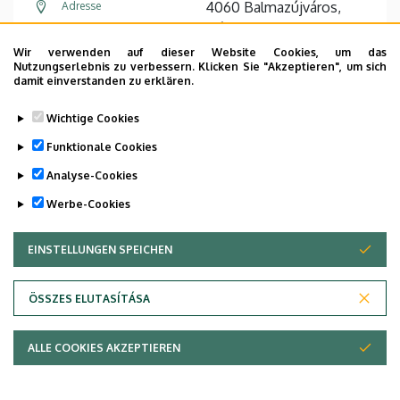
4060 Balmazújváros,
Adresse
Dózsa György utca 5-7.
Wir verwenden auf dieser Website Cookies, um das
(Vármegyei Védőnői
Address in building
Nutzungserlebnis zu verbessern. Klicken Sie "Akzeptieren", um sich
damit einverstanden zu erklären.
Szolgálat)
Wichtige Cookies
Website
Funktionale Cookies
Analyse-Cookies
Werbe-Cookies
Pagination
…
1
2
3
4
5
6
7
8
9
›
»
EINSTELLUNGEN SPEICHEN
ZUSTIMMUNG ZURÜCKZIEHEN
Current
Seite
Seite
Seite
Seite
Seite
Seite
Seite
Seite
Next
Last
page
page
page
ÖSSZES ELUTASÍTÁSA
Dolgozói adatmódosítás igénylése a DE
ALLE COOKIES AKZEPTIEREN
telefonkönyvében
|
Külső személyek rögzítése a
DE telefonkönyvében
|
Súgó
|
Hibabejelentés