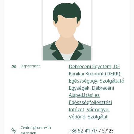
Debreceni Egyetem, DE
Department
Klinikai Központ (DEKK),
Egészségügyi Szolgáltató
Egységek, Debreceni
Alapellátási és
Egészségfejlesztési
Intézet, Vármegyei
Védőnői Szolgálat
Central phone with
+36 52 411 717
/ 57123
extension