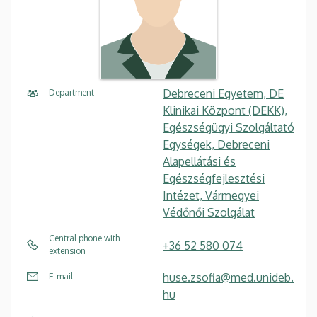
Debreceni Egyetem, DE
Department
Klinikai Központ (DEKK),
Egészségügyi Szolgáltató
Egységek, Debreceni
Alapellátási és
Egészségfejlesztési
Intézet, Vármegyei
Védőnői Szolgálat
Central phone with
+36 52 580 074
extension
huse.zsofia@med.unideb.
E-mail
hu