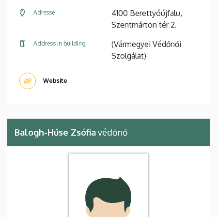
4100 Berettyóújfalu,
Adresse
Szentmárton tér 2.
(Vármegyei Védőnői
Address in building
Szolgálat)
Website
Balogh-Hűse Zsófia
védőnő