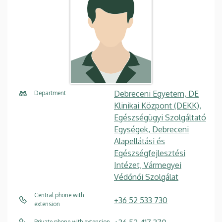
Debreceni Egyetem, DE
Department
Klinikai Központ (DEKK),
Egészségügyi Szolgáltató
Egységek, Debreceni
Alapellátási és
Egészségfejlesztési
Intézet, Vármegyei
Védőnői Szolgálat
Central phone with
+36 52 533 730
extension
Private phone with extension