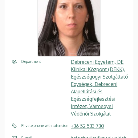
Debreceni Egyetem, DE
Department
Klinikai Központ (DEKK),
Egészségügyi Szolgáltató
Egységek, Debreceni
Alapellátási és
Egészségfejlesztési
Intézet, Vármegyei
Védőnői Szolgálat
+36 52 533 730
Private phone with extension
E-mail