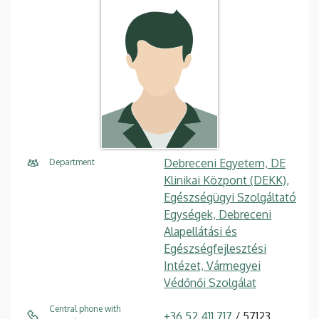
Debreceni Egyetem, DE
Department
Klinikai Központ (DEKK),
Egészségügyi Szolgáltató
Egységek, Debreceni
Alapellátási és
Egészségfejlesztési
Intézet, Vármegyei
Védőnői Szolgálat
Central phone with
+36 52 411 717
/ 57123