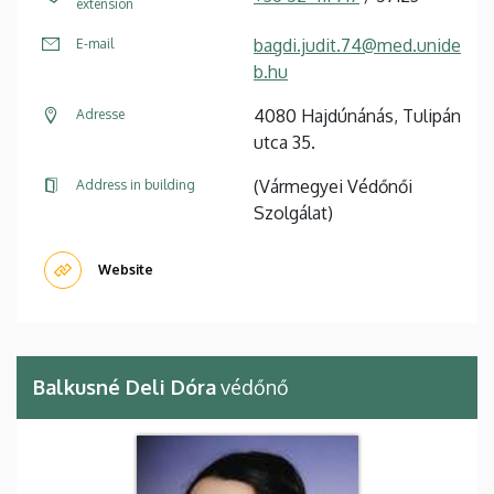
extension
bagdi.judit.74@med.unide
E-mail
b.hu
4080 Hajdúnánás, Tulipán
Adresse
utca 35.
(Vármegyei Védőnői
Address in building
Szolgálat)
Website
Balkusné Deli Dóra
védőnő