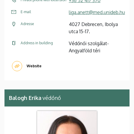
+36 52 417 370
liga.anett@med.unideb.hu
E-mail
4027 Debrecen, Ibolya
Adresse
utca 15-17.
Védőnői szolgálat-
Address in building
Angyalföld téri
Website
Balogh Erika
védőnő