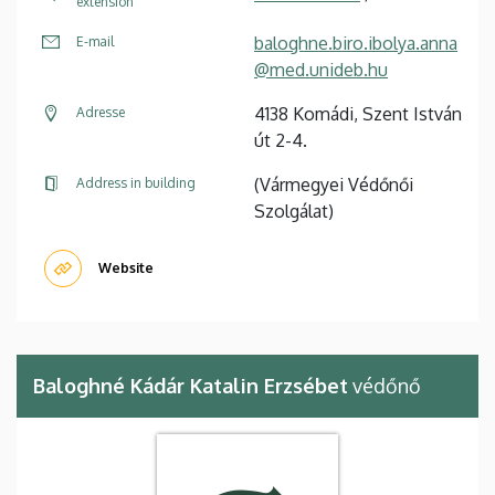
extension
baloghne.biro.ibolya.anna
E-mail
@med.unideb.hu
4138 Komádi, Szent István
Adresse
út 2-4.
(Vármegyei Védőnői
Address in building
Szolgálat)
Website
Baloghné Kádár Katalin Erzsébet
védőnő