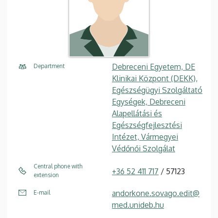
Debreceni Egyetem, DE
Department
Klinikai Központ (DEKK),
Egészségügyi Szolgáltató
Egységek, Debreceni
Alapellátási és
Egészségfejlesztési
Intézet, Vármegyei
Védőnői Szolgálat
Central phone with
+36 52 411 717
/ 57123
extension
andorkone.sovago.edit@
E-mail
med.unideb.hu