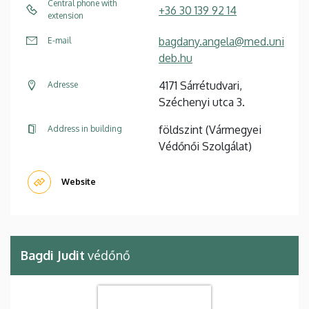
Central phone with
+36 30 139 92 14
extension
bagdany.angela@med.uni
E-mail
deb.hu
4171 Sárrétudvari,
Adresse
Széchenyi utca 3.
földszint (Vármegyei
Address in building
Védőnői Szolgálat)
Website
Bagdi Judit
védőnő