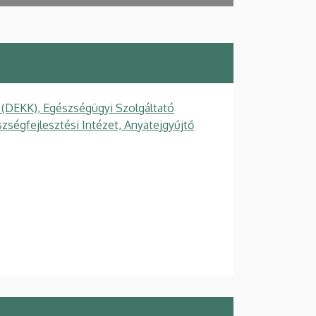
 (DEKK), Egészségügyi Szolgáltató
zségfejlesztési Intézet, Anyatejgyűjtő