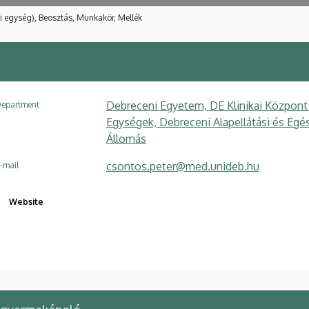
i egység), Beosztás, Munkakör, Mellék
Debreceni Egyetem, DE Klinikai Központ
epartment
Egységek, Debreceni Alapellátási és Egés
Állomás
csontos.peter@med.unideb.hu
-mail
Website