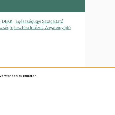
 (DEKK), Egészségügyi Szolgáltató
zségfejlesztési Intézet, Anyatejgyűjtő
nverstanden zu erklären.
lefonkönyvében
|
Súgó
|
Hibabejelentés