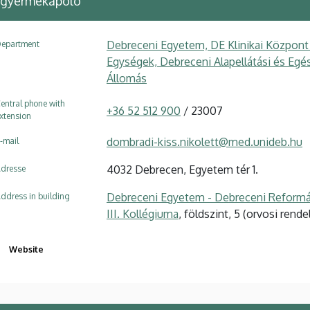
 gyermekápoló
Debreceni Egyetem, DE Klinikai Központ
epartment
Egységek, Debreceni Alapellátási és Egés
Állomás
entral phone with
+36 52 512 900
/ 23007
xtension
dombradi-kiss.nikolett@med.unideb.hu
-mail
4032 Debrecen, Egyetem tér 1.
dresse
Debreceni Egyetem - Debreceni Reform
ddress in building
III. Kollégiuma
, földszint, 5 (orvosi rende
Website