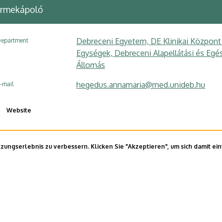
ermekápoló
Debreceni Egyetem, DE Klinikai Központ
epartment
Egységek, Debreceni Alapellátási és Egés
Állomás
hegedus.annamaria@med.unideb.hu
-mail
Website
ungserlebnis zu verbessern. Klicken Sie "Akzeptieren", um sich damit ei
E telefonkönyvében
|
Külső személyek rögzítése a DE te