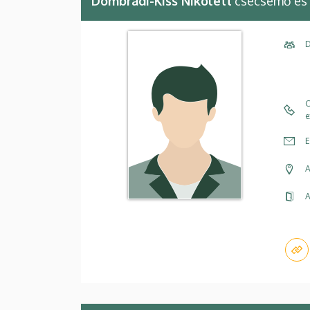
Dombrádi-Kiss Nikolett
csecsemő és
D
C
e
E
A
A