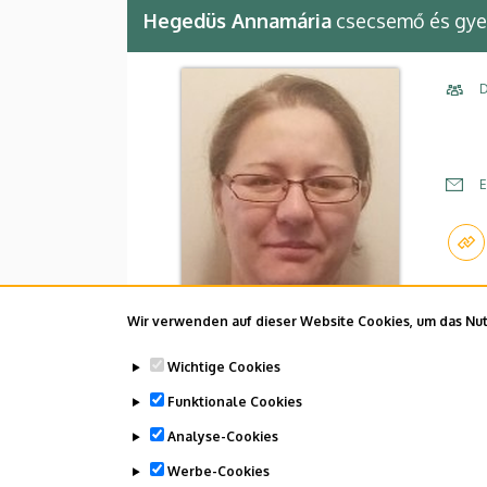
Hegedüs Annamária
csecsemő és gy
D
E
Wir verwenden auf dieser Website Cookies, um das Nutz
Wichtige Cookies
Funktionale Cookies
Analyse-Cookies
Dolgozói adatmódosítás igénylése a D
Werbe-Cookies