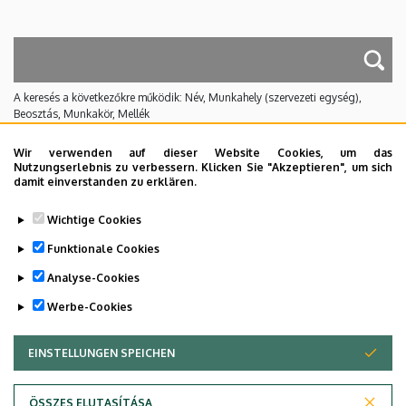
A keresés a következőkre működik: Név, Munkahely (szervezeti egység),
Beosztás, Munkakör, Mellék
Nincs találat.
Wir verwenden auf dieser Website Cookies, um das
Nutzungserlebnis zu verbessern. Klicken Sie "Akzeptieren", um sich
damit einverstanden zu erklären.
Dolgozói adatmódosítás igénylése a DE
Wichtige Cookies
telefonkönyvében
|
Külső személyek rögzítése a
DE telefonkönyvében
|
Súgó
|
Hibabejelentés
Funktionale Cookies
Analyse-Cookies
Werbe-Cookies
EINSTELLUNGEN SPEICHEN
ZUSTIMMUNG ZURÜCKZIEHEN
ÖSSZES ELUTASÍTÁSA