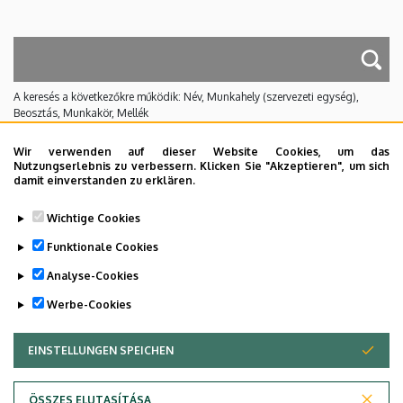
A keresés a következőkre működik: Név, Munkahely (szervezeti egység),
Beosztás, Munkakör, Mellék
Nincs találat.
Wir verwenden auf dieser Website Cookies, um das
Nutzungserlebnis zu verbessern. Klicken Sie "Akzeptieren", um sich
damit einverstanden zu erklären.
Dolgozói adatmódosítás igénylése a DE
Wichtige Cookies
telefonkönyvében
|
Külső személyek rögzítése a
DE telefonkönyvében
|
Súgó
|
Hibabejelentés
Funktionale Cookies
Analyse-Cookies
Werbe-Cookies
EINSTELLUNGEN SPEICHEN
ZUSTIMMUNG ZURÜCKZIEHEN
ÖSSZES ELUTASÍTÁSA