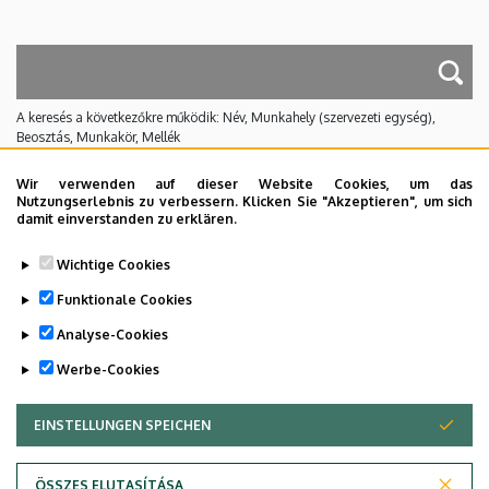
A keresés a következőkre működik: Név, Munkahely (szervezeti egység),
Beosztás, Munkakör, Mellék
Nincs találat.
Wir verwenden auf dieser Website Cookies, um das
Nutzungserlebnis zu verbessern. Klicken Sie "Akzeptieren", um sich
damit einverstanden zu erklären.
Dolgozói adatmódosítás igénylése a DE
Wichtige Cookies
telefonkönyvében
|
Külső személyek rögzítése a
DE telefonkönyvében
|
Súgó
|
Hibabejelentés
Funktionale Cookies
Analyse-Cookies
Werbe-Cookies
EINSTELLUNGEN SPEICHEN
ZUSTIMMUNG ZURÜCKZIEHEN
ÖSSZES ELUTASÍTÁSA