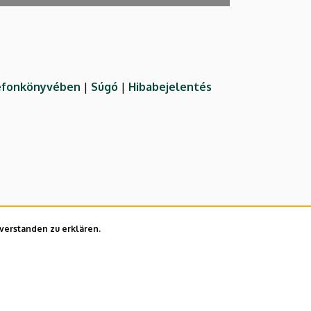
lefonkönyvében
|
Súgó
|
Hibabejelentés
nverstanden zu erklären.