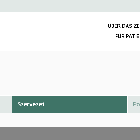
Felső
navigáció
ÜBER DAS Z
FÜR PATI