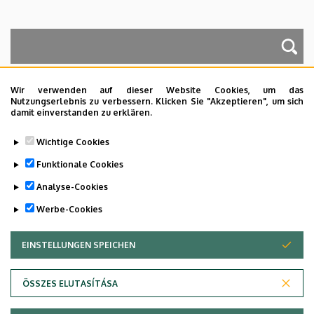
A keresés a következőkre működik: Név, Munkahely (szervezeti egység),
Beosztás, Munkakör, Mellék
Wir verwenden auf dieser Website Cookies, um das
Nutzungserlebnis zu verbessern. Klicken Sie "Akzeptieren", um sich
damit einverstanden zu erklären.
Dolgozói adatmódosítás igénylése a DE
Wichtige Cookies
telefonkönyvében
|
Külső személyek rögzítése a
DE telefonkönyvében
|
Súgó
|
Hibabejelentés
Funktionale Cookies
Analyse-Cookies
Werbe-Cookies
EINSTELLUNGEN SPEICHEN
ZUSTIMMUNG ZURÜCKZIEHEN
ÖSSZES ELUTASÍTÁSA