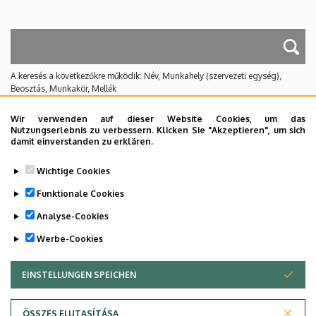
A keresés a következőkre működik: Név, Munkahely (szervezeti egység),
Beosztás, Munkakör, Mellék
Nincs találat.
Wir verwenden auf dieser Website Cookies, um das
Nutzungserlebnis zu verbessern. Klicken Sie "Akzeptieren", um sich
damit einverstanden zu erklären.
Dolgozói adatmódosítás igénylése a DE
Wichtige Cookies
telefonkönyvében
|
Külső személyek rögzítése a
DE telefonkönyvében
|
Súgó
|
Hibabejelentés
Funktionale Cookies
Analyse-Cookies
Werbe-Cookies
EINSTELLUNGEN SPEICHEN
ZUSTIMMUNG ZURÜCKZIEHEN
ÖSSZES ELUTASÍTÁSA