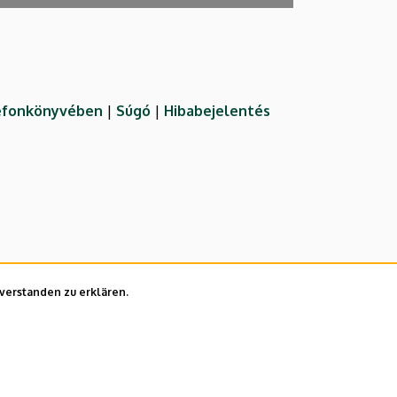
lefonkönyvében
|
Súgó
|
Hibabejelentés
nverstanden zu erklären.