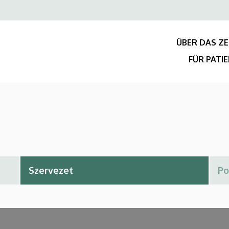
Felső
navigáció
ÜBER DAS Z
FÜR PATI