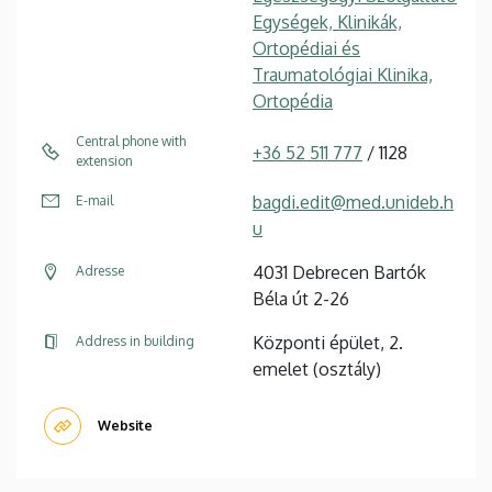
Egységek, Klinikák,
Ortopédiai és
Traumatológiai Klinika,
Ortopédia
Central phone with
+36 52 511 777
/ 1128
extension
bagdi.edit@med.unideb.h
E-mail
u
4031 Debrecen Bartók
Adresse
Béla út 2-26
Központi épület, 2.
Address in building
emelet (osztály)
Website