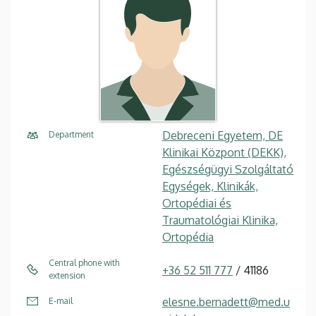
Debreceni Egyetem, DE
Department
Klinikai Központ (DEKK),
Egészségügyi Szolgáltató
Egységek, Klinikák,
Ortopédiai és
Traumatológiai Klinika,
Ortopédia
Central phone with
+36 52 511 777
/ 41186
extension
elesne.bernadett@med.u
E-mail