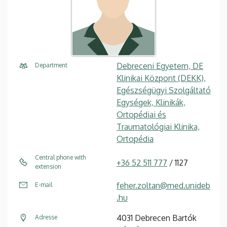
Debreceni Egyetem, DE
Department
Klinikai Központ (DEKK),
Egészségügyi Szolgáltató
Egységek, Klinikák,
Ortopédiai és
Traumatológiai Klinika,
Ortopédia
Central phone with
+36 52 511 777
/ 1127
extension
feher.zoltan@med.unideb
E-mail
.hu
4031 Debrecen Bartók
Adresse