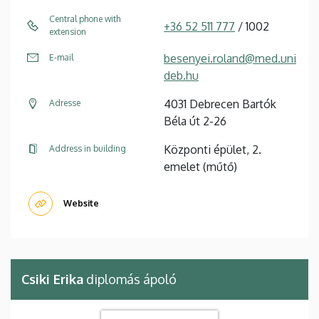
Central phone with
+36 52 511 777
/ 1002
extension
besenyei.roland@med.uni
E-mail
deb.hu
4031 Debrecen Bartók
Adresse
Béla út 2-26
Központi épület, 2.
Address in building
emelet (műtő)
Website
Csiki Erika
diplomás ápoló