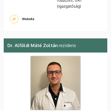
földszint, 047
(igazgatóság)
Website
Dr. Alföldi Máté Zoltán
rezidens