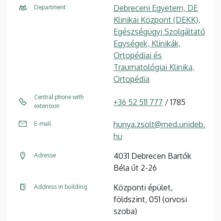
Debreceni Egyetem, DE
Department
Klinikai Központ (DEKK),
Egészségügyi Szolgáltató
Egységek, Klinikák,
Ortopédiai és
Traumatológiai Klinika,
Ortopédia
Central phone with
+36 52 511 777
/ 1785
extension
hunya.zsolt@med.unideb.
E-mail
hu
4031 Debrecen Bartók
Adresse
Béla út 2-26
Központi épület,
Address in building
földszint, 051 (orvosi
szoba)