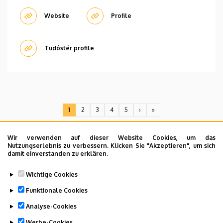
Website
Profile
Tudóstér profile
Pagination
1
2
3
4
5
›
»
Current
Seite
Seite
Seite
Seite
Next
Last
page
page
page
Wir verwenden auf dieser Website Cookies, um das
Nutzungserlebnis zu verbessern. Klicken Sie "Akzeptieren", um sich
damit einverstanden zu erklären.
Dolgozói adatmódosítás igénylése a DE
Wichtige Cookies
telefonkönyvében
|
Külső személyek rögzítése a
DE telefonkönyvében
|
Súgó
|
Hibabejelentés
Funktionale Cookies
Analyse-Cookies
Werbe-Cookies