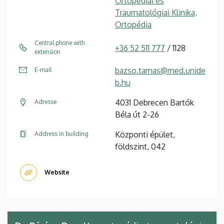
Ortopédiai és
Traumatológiai Klinika,
Ortopédia
Central phone with
+36 52 511 777
/ 1128
extension
bazso.tamas@med.unide
E-mail
b.hu
4031 Debrecen Bartók
Adresse
Béla út 2-26
Központi épület,
Address in building
földszint, 042
Website