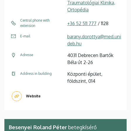
Traumatológiai Klinika,
Ortopédia
Central phone with
+36 52 511 777
/ 1128
extension
barany.dorottya@med.uni
E-mail
deb.hu
4031 Debrecen Bartók
Adresse
Béla út 2-26
Központi épület,
Address in building
földszint, 014
Website
Besenyei Roland Péter
betegkísérő