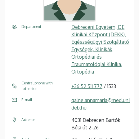
Debreceni Egyetem, DE
Department
Klinikai Központ (DEKK),
Egészségügyi Szolgáltató
Egységek, Klinikák,
Ortopédiai és
Traumatológiai Klinika,
Ortopédia
Central phone with
+36 52 511 777
/ 1533
extension
galne.annamaria@med.uni
E-mail
deb.hu
4031 Debrecen Bartók
Adresse
Béla út 2-26