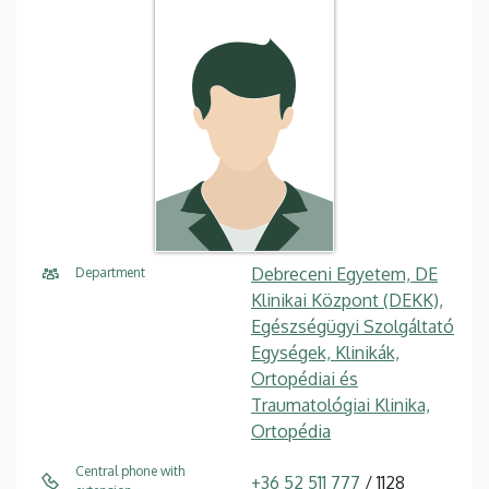
Debreceni Egyetem, DE
Department
Klinikai Központ (DEKK),
Egészségügyi Szolgáltató
Egységek, Klinikák,
Ortopédiai és
Traumatológiai Klinika,
Ortopédia
Central phone with
+36 52 511 777
/ 1128