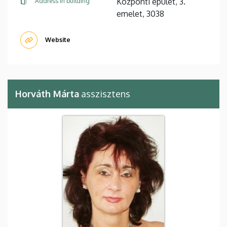
Központi épület, 3.
Address in building
emelet, 3038
Website
Horváth Márta
asszisztens