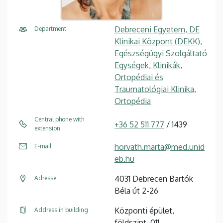
Debreceni Egyetem, DE
Department
Klinikai Központ (DEKK),
Egészségügyi Szolgáltató
Egységek, Klinikák,
Ortopédiai és
Traumatológiai Klinika,
Ortopédia
Central phone with
+36 52 511 777
/ 1439
extension
horvath.marta@med.unid
E-mail
eb.hu
4031 Debrecen Bartók
Adresse
Béla út 2-26
Központi épület,
Address in building
földszint, 011