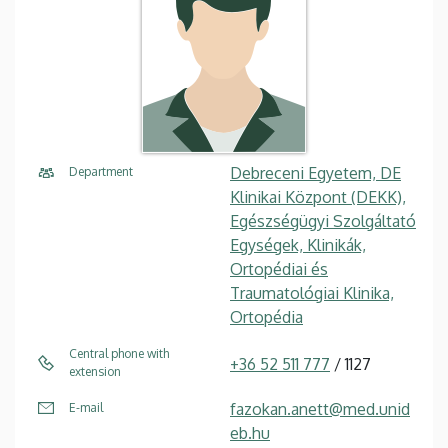
Debreceni Egyetem, DE
Department
Klinikai Központ (DEKK),
Egészségügyi Szolgáltató
Egységek, Klinikák,
Ortopédiai és
Traumatológiai Klinika,
Ortopédia
Central phone with
+36 52 511 777
/ 1127
extension
fazokan.anett@med.unid
E-mail
eb.hu