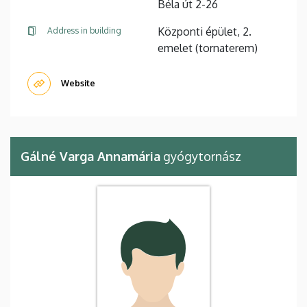
Béla út 2-26
Központi épület, 2.
Address in building
emelet (tornaterem)
Website
Gálné Varga Annamária
gyógytornász