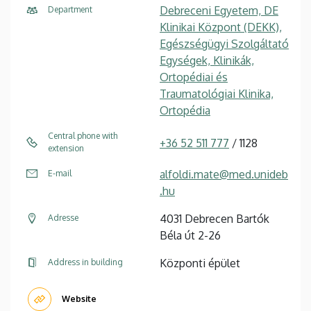
Debreceni Egyetem, DE
Department
Klinikai Központ (DEKK),
Egészségügyi Szolgáltató
Egységek, Klinikák,
Ortopédiai és
Traumatológiai Klinika,
Ortopédia
Central phone with
+36 52 511 777
/ 1128
extension
alfoldi.mate@med.unideb
E-mail
.hu
4031 Debrecen Bartók
Adresse
Béla út 2-26
Központi épület
Address in building
Website