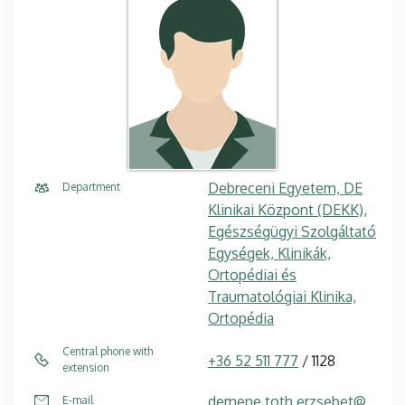
Debreceni Egyetem, DE
Department
Klinikai Központ (DEKK),
Egészségügyi Szolgáltató
Egységek, Klinikák,
Ortopédiai és
Traumatológiai Klinika,
Ortopédia
Central phone with
+36 52 511 777
/ 1128
extension
demene.toth.erzsebet@
E-mail