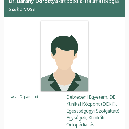
Dr. Bárány Dorottya
ortopédia-traumatológia
szakorvosa
Debreceni Egyetem, DE
Department
Klinikai Központ (DEKK),
Egészségügyi Szolgáltató
Egységek, Klinikák,
Ortopédiai és