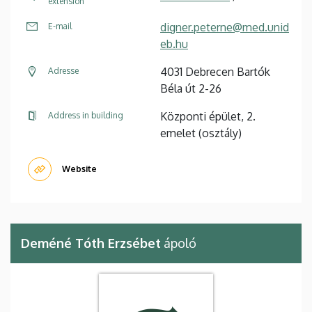
extension
digner.peterne@med.unid
E-mail
eb.hu
4031 Debrecen Bartók
Adresse
Béla út 2-26
Központi épület, 2.
Address in building
emelet (osztály)
Website
Deméné Tóth Erzsébet
ápoló