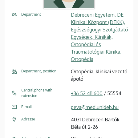
Debreceni Egyetem, DE
Department
Klinikai Központ (DEKK),
Egészségügyi Szolgáltató
Egységek, Klinikák,
Ortopédiai és
Traumatológiai Klinika,
Ortopédia
Ortopédia, klinikai vezető
Department, position
ápoló
Central phone with
+36 52 411 600
/ 55554
extension
peva@med.unideb.hu
E-mail
4031 Debrecen Bartók
Adresse
Béla út 2-26