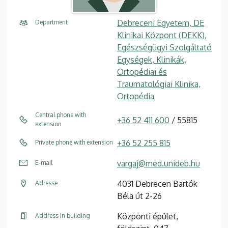
Debreceni Egyetem, DE
Department
Klinikai Központ (DEKK),
Egészségügyi Szolgáltató
Egységek, Klinikák,
Ortopédiai és
Traumatológiai Klinika,
Ortopédia
Central phone with
+36 52 411 600
/ 55815
extension
+36 52 255 815
Private phone with extension
vargaj@med.unideb.hu
E-mail
4031 Debrecen Bartók
Adresse
Béla út 2-26
Központi épület,
Address in building