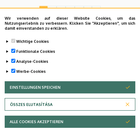
1
2
3
4
5
›
»
Current
Seite
Seite
Seite
Seite
Next
Last
page
page
page
Wir verwenden auf dieser Website Cookies, um das
Nutzungserlebnis zu verbessern. Klicken Sie "Akzeptieren", um sich
damit einverstanden zu erklären.
Wichtige Cookies
Dolgozói adatmódosítás igénylése a DE
Funktionale Cookies
telefonkönyvében
|
Külső személyek rögzítése a
DE telefonkönyvében
|
Súgó
|
Hibabejelentés
Analyse-Cookies
Werbe-Cookies
EINSTELLUNGEN SPEICHEN
ZUSTIMMUNG ZURÜCKZIEHEN
ÖSSZES ELUTASÍTÁSA
ALLE COOKIES AKZEPTIEREN
Adatvédelem
Copyright © 2026 Unideb