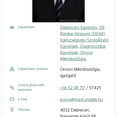
Debreceni Egyetem, DE
Department
Klinikai Központ (DEKK),
Egészségügyi Szolgáltató
Egységek, Diagnosztikai
Egységek, Orvosi
Mikrobiológia
Orvosi Mikrobiológia,
Department, position
igazgató
Central phone with
+36 52 411 717
/ 57425
extension
konya@med.unideb.hu
E-mail
4032 Debrecen,
Adresse
Nagyerdei körút 98.