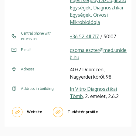
Egészségügyi Szolgáltató
Egységek, Diagnosztikai
Egységek, Orvosi
Mikrobiológia
Central phone with
+36 52 411 717
/ 50107
extension
csoma.eszter@med.unide
E-mail
b.hu
4032 Debrecen,
Adresse
Nagyerdei körút 98.
In Vitro Diagnosztikai
Address in building
Tömb
, 2. emelet, 2.6.2
Website
Tudóstér profile