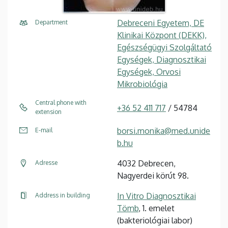
Debreceni Egyetem, DE
Department
Klinikai Központ (DEKK),
Egészségügyi Szolgáltató
Egységek, Diagnosztikai
Egységek, Orvosi
Mikrobiológia
Central phone with
+36 52 411 717
/ 54784
extension
borsi.monika@med.unide
E-mail
b.hu
4032 Debrecen,
Adresse
Nagyerdei körút 98.
In Vitro Diagnosztikai
Address in building
Tömb
, 1. emelet
(bakteriológiai labor)