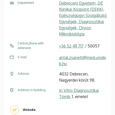
Debreceni Egyetem, DE
Department
Klinikai Központ (DEKK),
Egészségügyi Szolgáltató
Egységek, Diagnosztikai
Egységek, Orvosi
Mikrobiológia
Central phone with
+36 52 411 717
/ 50057
extension
antal.zsanett@med.unide
E-mail
b.hu
4032 Debrecen,
Adresse
Nagyerdei körút 98.
In Vitro Diagnosztikai
Address in building
Tömb
, 1. emelet
Website