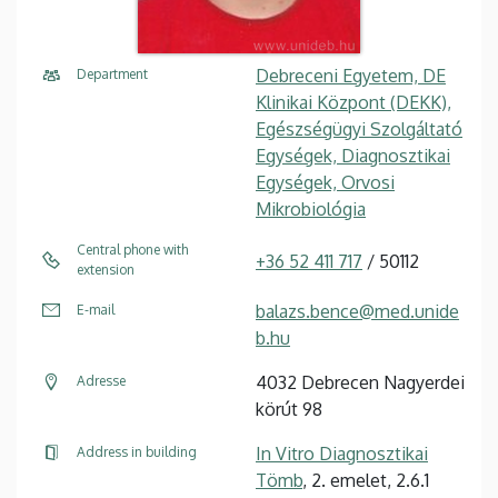
Debreceni Egyetem, DE
Department
Klinikai Központ (DEKK),
Egészségügyi Szolgáltató
Egységek, Diagnosztikai
Egységek, Orvosi
Mikrobiológia
Central phone with
+36 52 411 717
/ 50112
extension
balazs.bence@med.unide
E-mail
b.hu
4032 Debrecen Nagyerdei
Adresse
körút 98
In Vitro Diagnosztikai
Address in building
Tömb
, 2. emelet, 2.6.1