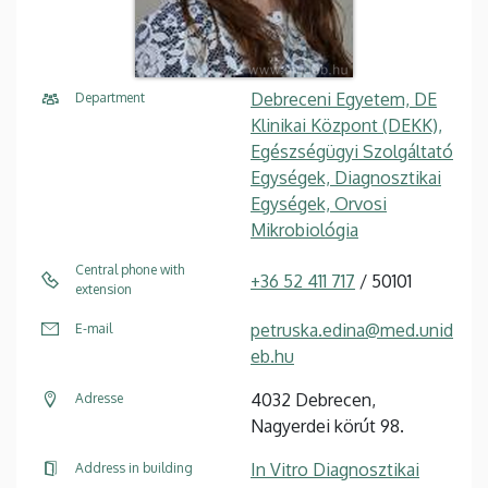
Debreceni Egyetem, DE
Department
Klinikai Központ (DEKK),
Egészségügyi Szolgáltató
Egységek, Diagnosztikai
Egységek, Orvosi
Mikrobiológia
Central phone with
+36 52 411 717
/ 50101
extension
petruska.edina@med.unid
E-mail
eb.hu
4032 Debrecen,
Adresse
Nagyerdei körút 98.
In Vitro Diagnosztikai
Address in building