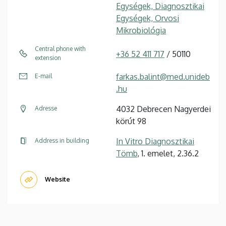
Egységek, Diagnosztikai
Egységek, Orvosi
Mikrobiológia
Central phone with
+36 52 411 717
/ 50110
extension
farkas.balint@med.unideb
E-mail
.hu
4032 Debrecen Nagyerdei
Adresse
körút 98
In Vitro Diagnosztikai
Address in building
Tömb
, 1. emelet, 2.36.2
Website
Pagination