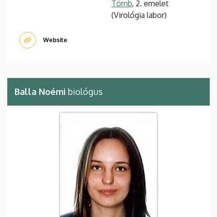
Tömb
, 2. emelet
(Virológia labor)
Website
Balla Noémi
biológus