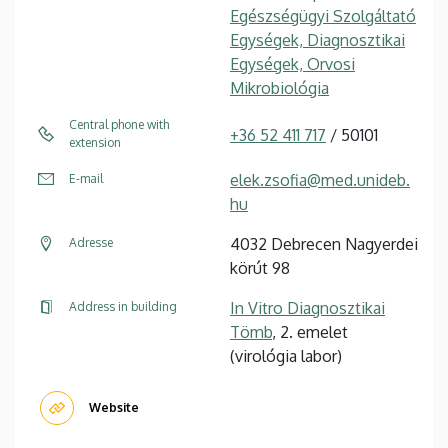
Egészségügyi Szolgáltató
Egységek, Diagnosztikai
Egységek, Orvosi
Mikrobiológia
Central phone with
+36 52 411 717
/ 50101
extension
elek.zsofia@med.unideb.
E-mail
hu
4032 Debrecen Nagyerdei
Adresse
körút 98
In Vitro Diagnosztikai
Address in building
Tömb
, 2. emelet
(virológia labor)
Website