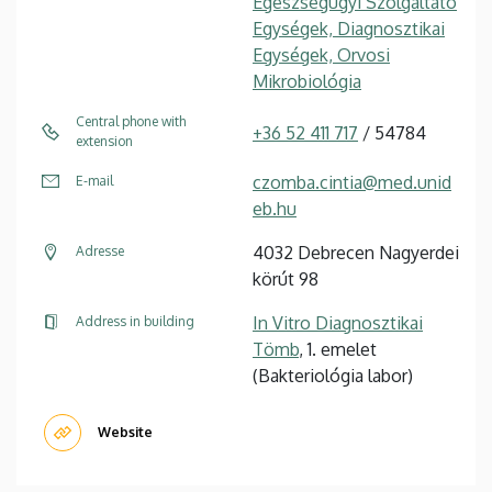
Egészségügyi Szolgáltató
Egységek, Diagnosztikai
Egységek, Orvosi
Mikrobiológia
Central phone with
+36 52 411 717
/ 54784
extension
czomba.cintia@med.unid
E-mail
eb.hu
4032 Debrecen Nagyerdei
Adresse
körút 98
In Vitro Diagnosztikai
Address in building
Tömb
, 1. emelet
(Bakteriológia labor)
Website