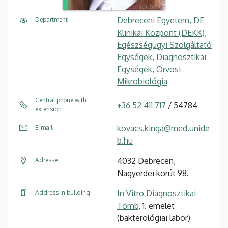
Debreceni Egyetem, DE
Department
Klinikai Központ (DEKK),
Egészségügyi Szolgáltató
Egységek, Diagnosztikai
Egységek, Orvosi
Mikrobiológia
Central phone with
+36 52 411 717
/ 54784
extension
kovacs.kinga@med.unide
E-mail
b.hu
4032 Debrecen,
Adresse
Nagyerdei körút 98.
In Vitro Diagnosztikai
Address in building
Tömb
, 1. emelet
(bakterológiai labor)