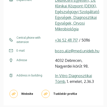
Debreceni Egyetem, DE
Klinikai Központ (DEKK),
Egészségügyi Szolgáltató
Egységek, Diagnosztikai
Egységek, Orvosi
Mikrobiológia
Central phone with
+36 52 411 717
/ 50116
extension
bozo.aliz@med.unideb.hu
E-mail
4032 Debrecen,
Adresse
Nagyerdei körút 98.
In Vitro Diagnosztikai
Address in building
Tömb
, 1. emelet, 2.36.3
Website
Tudóstér profile