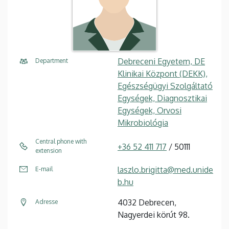
Debreceni Egyetem, DE
Department
Klinikai Központ (DEKK),
Egészségügyi Szolgáltató
Egységek, Diagnosztikai
Egységek, Orvosi
Mikrobiológia
Central phone with
+36 52 411 717
/ 50111
extension
laszlo.brigitta@med.unide
E-mail
b.hu
4032 Debrecen,
Adresse
Nagyerdei körút 98.