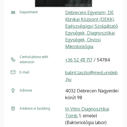
Debreceni Egyetem, DE
Department
Klinikai Központ (DEKK),
Egészségügyi Szolgáltató
Egységek, Diagnosztikai
Egységek, Orvosi
Mikrobiológia
Central phone with
+36 52 411 717
/ 54784
extension
balint.laszlo@med.unideb
E-mail
.hu
4032 Debrecen Nagyerdei
Adresse
körút 98
In Vitro Diagnosztikai
Address in building
Tömb
, 1. emelet
(Bakteriológia labor)