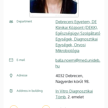
Debreceni Egyetem, DE
Department
Klinikai Központ (DEKK),
Egészségügyi Szolgáltató
Egységek, Diagnosztikai
Egységek, Orvosi
Mikrobiológia
balla.noemi@med.unideb.
E-mail
hu
4032 Debrecen,
Adresse
Nagyerdei körút 98.
In Vitro Diagnosztikai
Address in building
Tömb
, 2. emelet