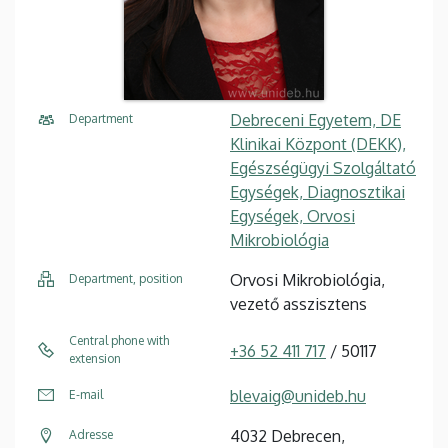
Debreceni Egyetem, DE
Department
Klinikai Központ (DEKK),
Egészségügyi Szolgáltató
Egységek, Diagnosztikai
Egységek, Orvosi
Mikrobiológia
Orvosi Mikrobiológia,
Department, position
vezető asszisztens
Central phone with
+36 52 411 717
/ 50117
extension
blevaig@unideb.hu
E-mail
4032 Debrecen,
Adresse