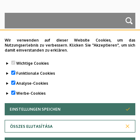
A keresés a következőkre működik: Név, Munkahely (szervezeti egység),
Beosztás, Munkakör, Mellék
Wir verwenden auf dieser Website Cookies, um das
Nutzungserlebnis zu verbessern. Klicken Sie "Akzeptieren", um sich
damit einverstanden zu erklären.
Dolgozói adatmódosítás igénylése a DE
Wichtige Cookies
telefonkönyvében
|
Külső személyek rögzítése a
DE telefonkönyvében
|
Súgó
|
Hibabejelentés
Funktionale Cookies
Analyse-Cookies
Werbe-Cookies
EINSTELLUNGEN SPEICHEN
ZUSTIMMUNG ZURÜCKZIEHEN
ÖSSZES ELUTASÍTÁSA