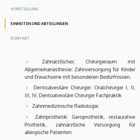
und
Oldalmenü
Oldalmenü
Oldalmenü
VORSTELLUNG
KK
KK
KK
Abteilungen
EINHEITEN UND ABTEILUNGEN
Angol
Német
|
KONTAKT
KLINIKZENTRUM
Zahnärztlicher, Chirurgieraum mit
Allgemeinanästhesie: Zahnversorgung für Kinder
und Erwachsene mit besonderen Bedürfnissen.
Dentoalveoläre Chirurgie: Oralchirurgie I, II,
III, IV, Dentoalveoläre Chirurgie Fachpraktik
Zahnmedizinische Radiologie
Zahnprothetik: Geroprothetik, restaurative
Prothetik, zahnärztliche Versorgung für
allergische Patienten