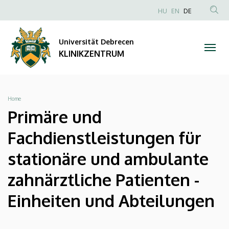
Primäre
Direkt
NYELVVÁLAS
HU
EN
DE
zum
Anonim
TAR
und
Inhalt
Felhasználói
KER
Universität Debrecen
Fachdienstleistungen
fiók
KLINIKZENTRUM
menüje
für
stationäre
Breadcrumb
Home
und
Primäre und
ambulante
Fachdienstleistungen für
zahnärztliche
stationäre und ambulante
Patienten
zahnärztliche Patienten -
-
Einheiten und Abteilungen
Einheiten