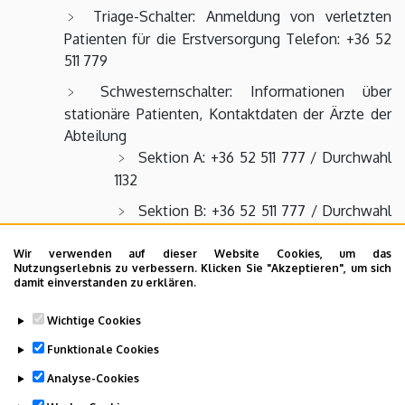
Triage-Schalter: Anmeldung von verletzten
Patienten für die Erstversorgung Telefon: +36 52
511 779
Schwesternschalter: Informationen über
stationäre Patienten, Kontaktdaten der Ärzte der
Abteilung
Sektion A: +36 52 511 777 / Durchwahl
1132
Sektion B: +36 52 511 777 / Durchwahl
1128
Wir verwenden auf dieser Website Cookies, um das
Sektion C: +36 52 511 777 / Durchwahl
Nutzungserlebnis zu verbessern. Klicken Sie "Akzeptieren", um sich
damit einverstanden zu erklären.
1149
Sektion D: +36 52 511 777 / Durchwahl
Wichtige Cookies
1153
Funktionale Cookies
Analyse-Cookies
Last update:
2023. 05. 25. 13:16