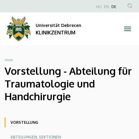
Vorstellung
Direkt
NYELVVÁLAS
HU
EN
DE
zum
Anonim
TAR
-
Inhalt
Felhasználói
KER
Universität Debrecen
Abteilung
fiók
KLINIKZENTRUM
menüje
für
Traumatologie
Breadcrumb
Home
und
Vorstellung - Abteilung für
Handchirurgie
Traumatologie und
|
Handchirurgie
KLINIKZENTRUM
Oldalmenü
Oldalmenu
Oldalmenü
VORSTELLUNG
KEK
KEK
KEK
ABTEILUNGEN, SEKTIONEN