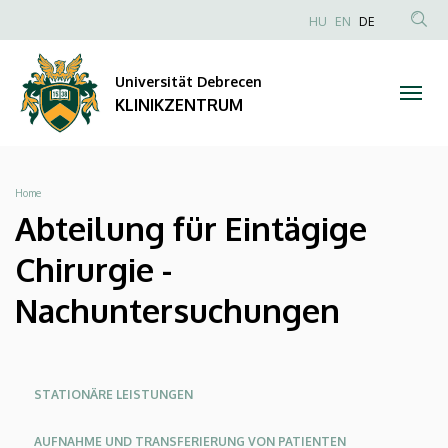
Abteilung
Direkt
NYELVVÁLAS
HU
EN
DE
zum
Anonim
TAR
für
Inhalt
Felhasználói
KER
Universität Debrecen
Eintägige
fiók
KLINIKZENTRUM
menüje
Chirurgie
-
Breadcrumb
Home
Nachuntersuchungen
Abteilung für Eintägige
|
Chirurgie -
KLINIKZENTRUM
Nachuntersuchungen
Oldalmenü
Oldalmenu
Oldalmenü
STATIONÄRE LEISTUNGEN
KEK
KEK
KEK
AUFNAHME UND TRANSFERIERUNG VON PATIENTEN