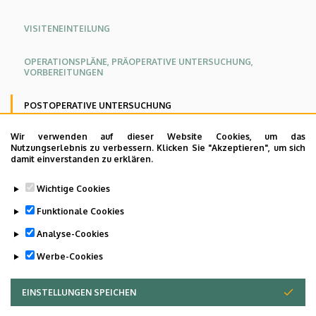
Angol
Német
VISITENEINTEILUNG
OPERATIONSPLÄNE, PRÄOPERATIVE UNTERSUCHUNG,
VORBEREITUNGEN
POSTOPERATIVE UNTERSUCHUNG
Wir verwenden auf dieser Website Cookies, um das
SONSTIGE, MIT DER STATIONÄREN VERSORGUNG
Nutzungserlebnis zu verbessern. Klicken Sie "Akzeptieren", um sich
ZUSAMMENHÄNGENDE INFORMATIONEN
damit einverstanden zu erklären.
Wichtige Cookies
Zeit und Ort der Nachuntersuchungen werden mit dem
Funktionale Cookies
behandelnden Arzt abgesprochen.
Analyse-Cookies
Last update:
2023. 07. 06. 15:33
Werbe-Cookies
EINSTELLUNGEN SPEICHEN
ZUSTIMMUNG ZURÜCKZIEHEN