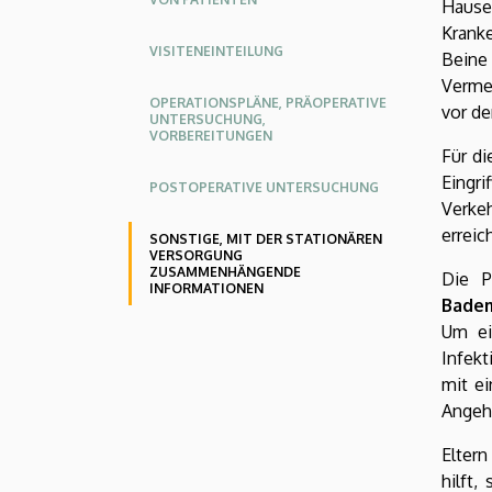
Hause
Versorgung
Kranke
VISITENEINTEILUNG
Beine 
zusammenhängende
Verme
Informationen
OPERATIONSPLÄNE, PRÄOPERATIVE
vor de
UNTERSUCHUNG,
VORBEREITUNGEN
|
Für di
Eingr
POSTOPERATIVE UNTERSUCHUNG
KLINIKZENTRUM
Verke
erreic
SONSTIGE, MIT DER STATIONÄREN
VERSORGUNG
ZUSAMMENHÄNGENDE
Die P
INFORMATIONEN
Badem
Um ei
Infek
mit ei
Angeh
Elter
hilft