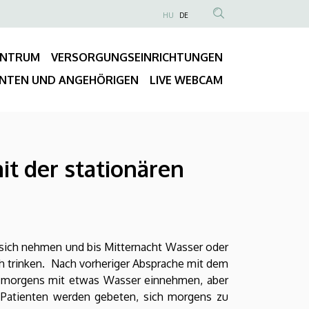
NYELVVÁLASZTÓ
HU
DE
Anonim
TARTALOM
Felhasználói
KERESÉSE
ENTRUM
VERSORGUNGSEINRICHTUNGEN
fiók
Fő
menüje
ENTEN UND ANGEHÖRIGEN
LIVE WEBCAM
navigáció
it der stationären
 sich nehmen und bis Mitternacht Wasser oder
ch trinken. Nach vorheriger Absprache mit dem
e morgens mit etwas Wasser einnehmen, aber
e Patienten werden gebeten, sich morgens zu