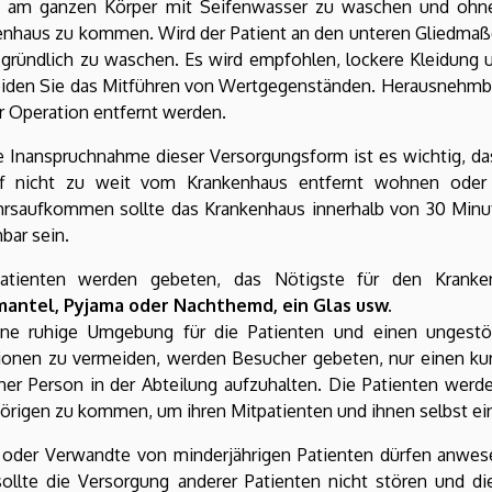
 am ganzen Körper mit Seifenwasser zu waschen und ohne 
nhaus zu kommen. Wird der Patient an den unteren Gliedmaßen
gründlich zu waschen. Es wird empfohlen, lockere Kleidung 
iden Sie das Mitführen von Wertgegenständen. Herausnehmba
r Operation entfernt werden.
e Inanspruchnahme dieser Versorgungsform ist es wichtig, d
iff nicht zu weit vom Krankenhaus entfernt wohnen oder u
hrsaufkommen sollte das Krankenhaus innerhalb von 30 Min
hbar sein.
atienten werden gebeten, das Nötigste für den Kranken
antel, Pyjama oder Nachthemd, ein Glas usw.
ne ruhige Umgebung für die Patienten und einen ungestö
tionen zu vermeiden, werden Besucher gebeten, nur einen kur
ner Person in der Abteilung aufzuhalten. Die Patienten wer
örigen zu kommen, um ihren Mitpatienten und ihnen selbst ei
n oder Verwandte von minderjährigen Patienten dürfen anwes
, sollte die Versorgung anderer Patienten nicht stören und 