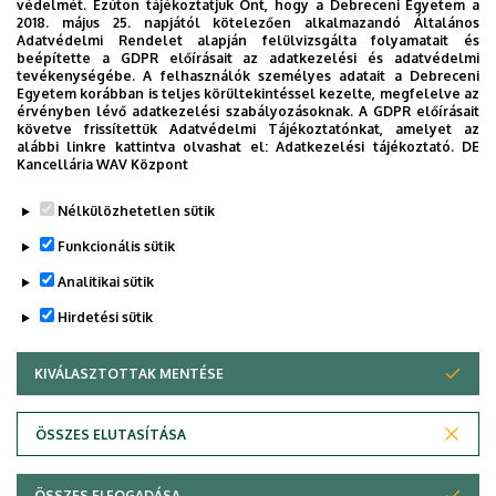
védelmét. Ezúton tájékoztatjuk Önt, hogy a Debreceni Egyetem a
módunkban.
2018. május 25. napjától kötelezően alkalmazandó Általános
Adatvédelmi Rendelet alapján felülvizsgálta folyamatait és
Szükséges, hogy hazaszállításáról gondoskodjon, és a
beépítette a GDPR előírásait az adatkezelési és adatvédelmi
tevékenységébe. A felhasználók személyes adatait a Debreceni
tartózkodási helyén a műtétet követő éjszakán a felnőtt
Egyetem korábban is teljes körültekintéssel kezelte, megfelelve az
felügyelet, valamint szükség esetén a megfelelő
érvényben lévő adatkezelési szabályozásoknak. A GDPR előírásait
követve frissítettük Adatvédelmi Tájékoztatónkat, amelyet az
egészségügyi ellátáshoz jutás lehetősége biztosított
alábbi linkre kattintva olvashat el:
Adatkezelési tájékoztató.
DE
legyen.
Kancellária WAV Központ
Legutóbb frissítve:
2021. 09. 29. 11:14
Nélkülözhetetlen sütik
Funkcionális sütik
Analitikai sütik
Hirdetési sütik
KIVÁLASZTOTTAK MENTÉSE
WITHDRAW CONSENT
Adatvédelem
Adatkezelési nyilatkozat
Akadálymentesítési nyilatkozat
ÖSSZES ELUTASÍTÁSA
Impresszum
ÖSSZES ELFOGADÁSA