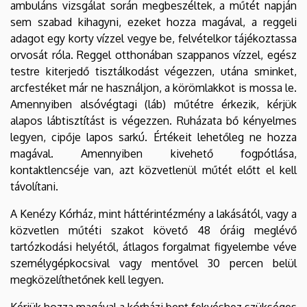
ambuláns vizsgálat során megbeszéltek, a műtét napján
sem szabad kihagyni, ezeket hozza magával, a reggeli
adagot egy korty vízzel vegye be, felvételkor tájékoztassa
orvosát róla. Reggel otthonában szappanos vízzel, egész
testre kiterjedő tisztálkodást végezzen, utána sminket,
arcfestéket már ne használjon, a körömlakkot is mossa le.
Amennyiben alsóvégtagi (láb) műtétre érkezik, kérjük
alapos lábtisztítást is végezzen. Ruházata bő kényelmes
legyen, cipője lapos sarkú. Értékeit lehetőleg ne hozza
magával. Amennyiben kivehető fogpótlása,
kontaktlencséje van, azt közvetlenül műtét előtt el kell
távolítani.
A Kenézy Kórház, mint háttérintézmény a lakásától, vagy a
közvetlen műtéti szakot követő 48 óráig meglévő
tartózkodási helyétől, átlagos forgalmat figyelembe véve
személygépkocsival vagy mentővel 30 percen belül
megközelíthetőnek kell legyen.
Kérjük hozza magával a kórházi bent fekvéshez szükséges