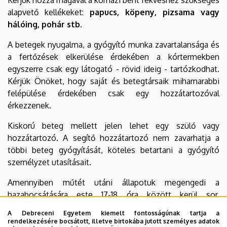
alapvető kellékeket:
papucs, köpeny, pizsama vagy
hálóing, pohár stb.
A betegek nyugalma, a gyógyító munka zavartalansága és
a fertőzések elkerülése érdekében a kórtermekben
egyszerre csak egy látogató - rövid ideig - tartózkodhat.
Kérjük Önöket, hogy saját és betegtársaik mihamarabbi
felépülése érdekében csak egy hozzátartozóval
érkezzenek.
Kiskorú beteg mellett jelen lehet egy szülő vagy
hozzátartozó. A segítő hozzátartozó nem zavarhatja a
többi beteg gyógyítását, köteles betartani a gyógyító
személyzet utasításait.
Amennyiben műtét utáni állapotuk megengedi a
hazabocsátására este 17-18 óra között kerül sor.
Amennyiben ellátásuk 24 órát vessz igénybe étkezési
A Debreceni Egyetem kiemelt fontosságúnak tartja a
lehetőséget biztosítani (azt követő napon reggeli) nem áll
rendelkezésére bocsátott, illetve birtokába jutott személyes adatok