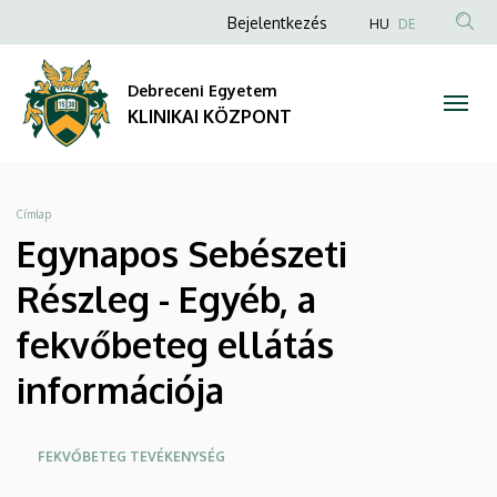
Egynapos
Ugrás
Anonim
NYELVVÁLA
Bejelentkezés
HU
DE
a
TAR
Felhasználói
Sebészeti
tartalomra
KER
fiók
Debreceni Egyetem
Részleg
menüje
KLINIKAI KÖZPONT
-
Egyéb,
Morzsa
Címlap
a
Egynapos Sebészeti
fekvőbeteg
Részleg - Egyéb, a
ellátás
fekvőbeteg ellátás
információja
információja
|
Oldalmenü
FEKVŐBETEG TEVÉKENYSÉG
KLINIKAI
KEK