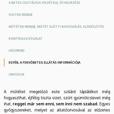
A BETEG OSZTÁLYOS FELVÉTELE, ÁTHELYEZÉSE
KÖZPONT
VIZITEK RENDJE
MŰTÉTEK RENDJE, MŰTÉT ELŐTTI KIVIZSGÁLÁS, ELŐKÉSZÍTÉS
KONTROLLVIZSGÁLAT
HÁZIREND
EGYÉB, A FEKVŐBETEG ELLÁTÁS INFORMÁCIÓJA
ORVOSOK
Oldalmenu
Oldalmenü
A műtétet megelőző este szilárd táplálékot még
KEK
KEK
fogyaszthat, éjfélig tiszta vizet, szűrt gyümölcslevet még
Angol
Német
ihat,
reggel már sem enni, sem inni nem szabad
. Egyes
gyógyszereket, melyet az altatóorvosával az előzetes