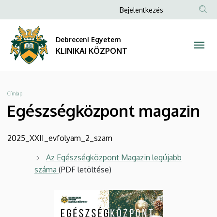
Egészségközpont
Ugrás
Anonim
Bejelentkezés
a
NYELV
TAR
Felhasználói
magazin
tartalomra
KER
fiók
Debreceni Egyetem
|
menüje
KLINIKAI KÖZPONT
KLINIKAI
KÖZPONT
Morzsa
Címlap
Egészségközpont magazin
2025_XXII_evfolyam_2_szam
Az Egészségközpont Magazin legújabb
száma
(PDF letöltése)