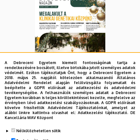
A Debreceni Egyetem kiemelt fontosságúnak tartja a
rendelkezésére bocsátott, illetve birtokába jutott személyes adatok
védelmét. Ezúton tájékoztatjuk Önt, hogy a Debreceni Egyetem a
2018. május 25. napjától kötelezően alkalmazandó Általános
Adatvédelmi Rendelet alapján felülvizsgálta folyamatait és
beépítette a GDPR előírásait az adatkezelési és adatvédelmi
tevékenységébe. A felhasználók személyes adatait a Debreceni
Egyetem korábban is teljes körültekintéssel kezelte, megfelelve az
érvényben lévő adatkezelési szabályozásoknak. A GDPR előírásait
Facebook oldal
követve frissítettük Adatvédelmi Tájékoztatónkat, amelyet az
alábbi linkre kattintva olvashat el:
Adatkezelési tájékoztató.
DE
Archívum
Kancellária WAV Központ
Legutóbb frissítve:
2025. 12. 15. 11:16
Nélkülözhetetlen sütik