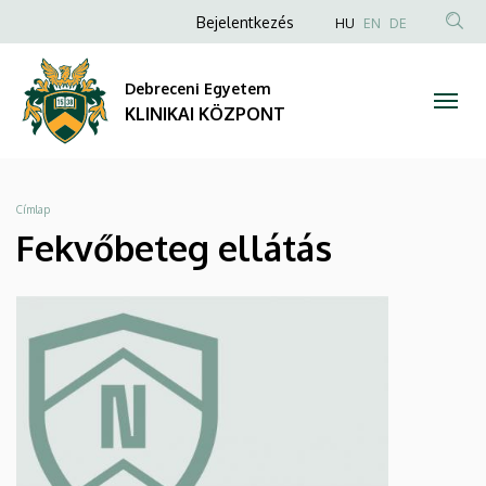
Fekvőbeteg
Ugrás
Anonim
NYELVVÁLAS
Bejelentkezés
HU
EN
DE
a
TAR
Felhasználói
ellátás
tartalomra
KER
fiók
Debreceni Egyetem
|
menüje
KLINIKAI KÖZPONT
KLINIKAI
KÖZPONT
Morzsa
Címlap
Fekvőbeteg ellátás