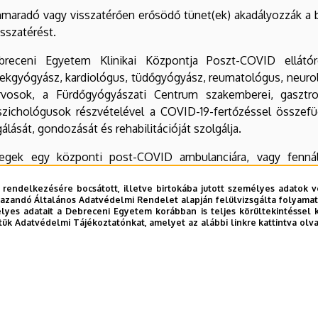
nmaradó vagy visszatérően erősödő tünet(ek) akadályozzák a 
isszatérést.
receni Egyetem Klinikai Központja Poszt-COVID ellátóre
kgyógyász, kardiológus, tüdőgyógyász, reumatológus, neuroló
rvosok, a Fürdőgyógyászati Centrum szakemberei, gasztr
szichológusok részvételével a COVID-19-fertőzéssel össze
gálását, gondozását és rehabilitációját szolgálja.
egek egy központi post-COVID ambulanciára, vagy fennálló
aspecifikus járóbeteg-vizsgálóhelyre, kifejezetten az err
 rendelkezésére bocsátott, illetve birtokába jutott személyes adatok v
kezhetnek be.
azandó Általános Adatvédelmi Rendelet alapján felülvizsgálta folyamata
yes adatait a Debreceni Egyetem korábban is teljes körültekintéssel 
b frissítve:
2021. 09. 29. 13:23
tük Adatvédelmi Tájékoztatónkat, amelyet az alábbi linkre kattintva olv