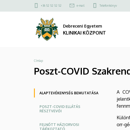
Poszt-
Ugrás
Felső
+36 52 52 52 52
e-mail
Telefonkönyv
a
kapcsolat
COVID
tartalomra
menü
Debreceni Egyetem
Szakrendelések
KLINIKAI KÖZPONT
-
Alaptevékenység
Morzsa
Címlap
bemutatása
Poszt-COVID Szakren
|
KLINIKAI
Oldalmenü
A COV
ALAPTEVÉKENYSÉG BEMUTATÁSA
KÖZPONT
jelen
KK
fennma
POSZT-COVID ELLÁTÁS
RÉSZTVEVŐI
Különf
orr-gé
FELNŐTT HÁZIORVOSI
TÁJÉKOZTATÓ