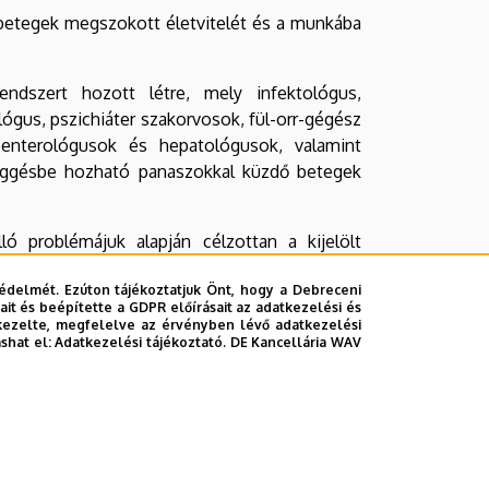
betegek megszokott életvitelét és a munkába
ndszert hozott létre, mely infektológus,
gus, pszichiáter szakorvosok, fül-orr-gégész
oenterológusok és hepatológusok, valamint
függésbe hozható panaszokkal küzdő betegek
 problémájuk alapján célzottan a kijelölt
e a célra kidolgozott háziorvosi beutalóval
édelmét. Ezúton tájékoztatjuk Önt, hogy a Debreceni
it és beépítette a GDPR előírásait az adatkezelési és
kezelte, megfelelve az érvényben lévő adatkezelési
ashat el:
Adatkezelési tájékoztató.
DE Kancellária WAV