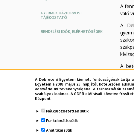
A fen
való v
GYERMEK HÁZIORVOSI
TÁJÉKOZTATÓ
A Deb
RENDELÉSI IDŐK, ELÉRHETŐSÉGEK
gyerme
szako
szakp
kivizs
A bet
szakm
A Debreceni Egyetem kiemelt fontosságúnak tartja a
jelent
Egyetem a 2018. május 25. napjától kötelezően alkalm
adatvédelmi tevékenységébe. A felhasználók személ
Legutób
szabályozásoknak. A GDPR előírásait követve frissítet
Központ
Nélkülözhetetlen sütik
Funkcionális sütik
Analitikai sütik