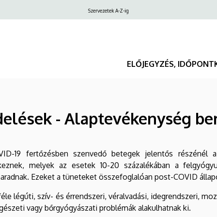
Felső
Szervezetek A-Z-ig
navigáció
ELŐJEGYZÉS, IDŐPONT
delések - Alaptevékenység b
ID-19 fertőzésben szenvedő betegek jelentős részénél 
tkeznek, melyek az esetek 10-20 százalékában a felgyógyu
radnak. Ezeket a tüneteket összefoglalóan post-COVID állap
éle légúti, szív- és érrendszeri, véralvadási, idegrendszeri, moz
gészeti vagy bőrgyógyászati problémák alakulhatnak ki.