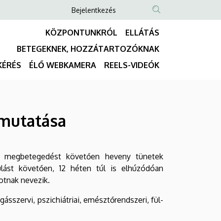
Anonim
Bejelentkezés
NYELVVÁLASZTÓ
TARTALOM
Felhasználói
KÖZPONTUNKRÓL
ELLÁTÁS
KERESÉSE
fiók
BETEGEKNEK, HOZZÁTARTOZÓKNAK
menüje
Fő
KÉRÉS
ÉLŐ WEBKAMERA
REELS-VIDEÓK
navigáció
emutatása
a megbetegedést követően heveny tünetek
lást követően, 12 héten túl is elhúzódóan
otnak nevezik.
gásszervi, pszichiátriai, emésztőrendszeri, fül-