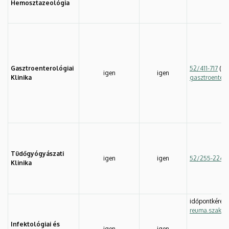
Hemosztazeológia
Gasztroenterológiai
52/411-717
(54
igen
igen
Klinika
gasztroenter
Tüdőgyógyászati
igen
igen
52/255-224
,
Klinika
időpontkérés 
reuma.szakre
Infektológiai és
igen
igen