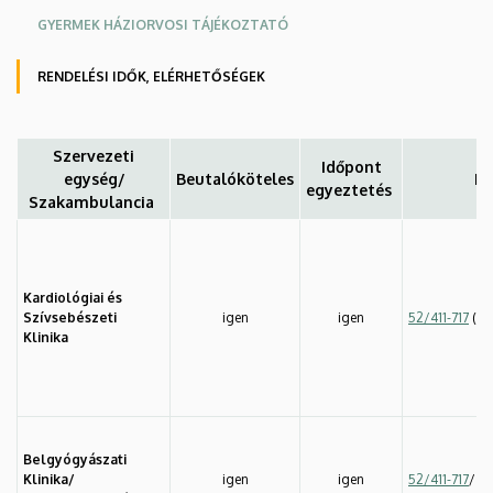
GYERMEK HÁZIORVOSI TÁJÉKOZTATÓ
RENDELÉSI IDŐK, ELÉRHETŐSÉGEK
Szervezeti
Időpont
egység/
Beutalóköteles
Id
egyeztetés
Szakambulancia
Kardiológiai és
Szívsebészeti
igen
igen
52/411-717
(54
Klinika
Belgyógyászati
Klinika/
igen
igen
52/411-717
/ (