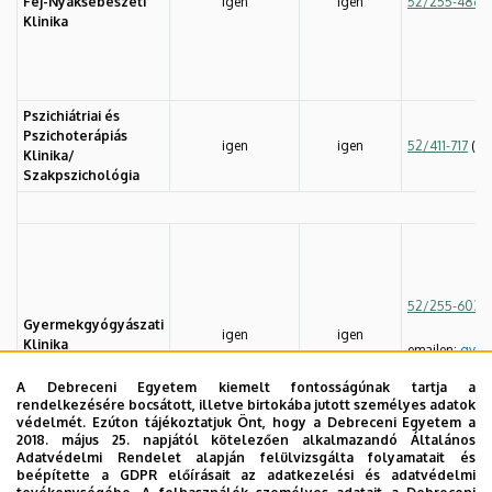
Fej-Nyaksebészeti
igen
igen
52/255-486
Klinika
Pszichiátriai és
Pszichoterápiás
igen
igen
52/411-717
(56
Klinika/
Szakpszichológia
52/255-603
,
Gyermekgyógyászati
igen
igen
Klinika
emailen:
gyer
A Debreceni Egyetem kiemelt fontosságúnak tartja a
rendelkezésére bocsátott, illetve birtokába jutott személyes adatok
védelmét. Ezúton tájékoztatjuk Önt, hogy a Debreceni Egyetem a
2018. május 25. napjától kötelezően alkalmazandó Általános
Adatvédelmi Rendelet alapján felülvizsgálta folyamatait és
beépítette a GDPR előírásait az adatkezelési és adatvédelmi
Gyermek