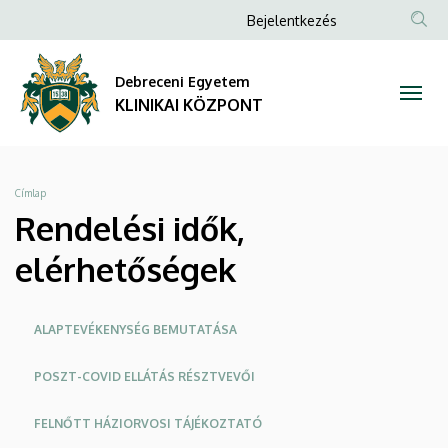
Rendelési
Ugrás
Anonim
Bejelentkezés
a
NYELV
TAR
Felhasználói
idők,
tartalomra
KER
fiók
Debreceni Egyetem
elérhetőségek
menüje
KLINIKAI KÖZPONT
|
KLINIKAI
Morzsa
Címlap
KÖZPONT
Rendelési idők,
elérhetőségek
Oldalmenü
ALAPTEVÉKENYSÉG BEMUTATÁSA
KK
POSZT-COVID ELLÁTÁS RÉSZTVEVŐI
FELNŐTT HÁZIORVOSI TÁJÉKOZTATÓ