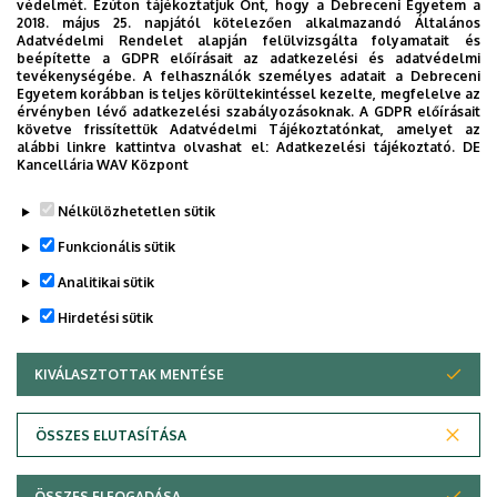
védelmét. Ezúton tájékoztatjuk Önt, hogy a Debreceni Egyetem a
2018. május 25. napjától kötelezően alkalmazandó Általános
egészséges életmód, a szabadidősport népszerűsítésével
Adatvédelmi Rendelet alapján felülvizsgálta folyamatait és
kapcsolatos társadalmi szerepvállalás. A gyógyító
beépítette a GDPR előírásait az adatkezelési és adatvédelmi
tevékenységébe. A felhasználók személyes adatait a Debreceni
tevékenység legjelentősebb részét a régió élsportolóinak
Egyetem korábban is teljes körültekintéssel kezelte, megfelelve az
egészségügyi ellátása jelenti szoros együttműködésben a
érvényben lévő adatkezelési szabályozásoknak. A GDPR előírásait
követve frissítettük Adatvédelmi Tájékoztatónkat, amelyet az
Sportdiagnosztikai, Életmód- és Terápiás Központtal
alábbi linkre kattintva olvashat el:
Adatkezelési tájékoztató.
DE
(SET).
Kancellária WAV Központ
Legutóbb frissítve:
2021. 12. 09. 08:33
Nélkülözhetetlen sütik
Funkcionális sütik
Analitikai sütik
Hirdetési sütik
KIVÁLASZTOTTAK MENTÉSE
WITHDRAW CONSENT
Adatvédelem
Adatkezelési nyilatkozat
Akadálymentesítési nyilatkozat
ÖSSZES ELUTASÍTÁSA
Impresszum
ÖSSZES ELFOGADÁSA