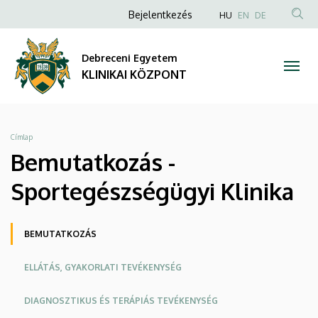
Bemutatkozás
Ugrás
Anonim
NYELVVÁLAS
Bejelentkezés
HU
EN
DE
a
TAR
Felhasználói
-
tartalomra
KER
fiók
Debreceni Egyetem
Sportegészségügyi
menüje
KLINIKAI KÖZPONT
Klinika
|
Morzsa
Címlap
KLINIKAI
Bemutatkozás -
KÖZPONT
Sportegészségügyi Klinika
Oldalmenü
BEMUTATKOZÁS
KK
ELLÁTÁS, GYAKORLATI TEVÉKENYSÉG
DIAGNOSZTIKUS ÉS TERÁPIÁS TEVÉKENYSÉG