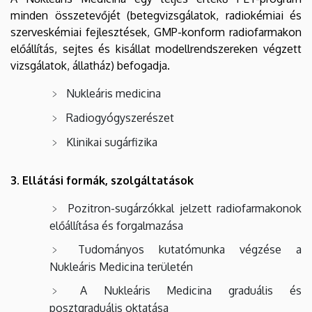
minden összetevőjét (betegvizsgálatok, radiokémiai és
szerveskémiai fejlesztések, GMP-konform radiofarmakon
előállítás, sejtes és kisállat modellrendszereken végzett
vizsgálatok, állatház) befogadja.
Nukleáris medicina
Radiogyógyszerészet
Klinikai sugárfizika
3. Ellátási formák, szolgáltatások
Pozitron-sugárzókkal jelzett radiofarmakonok
előállítása és forgalmazása
Tudományos kutatómunka végzése a
Nukleáris Medicina területén
A Nukleáris Medicina graduális és
posztgraduális oktatása