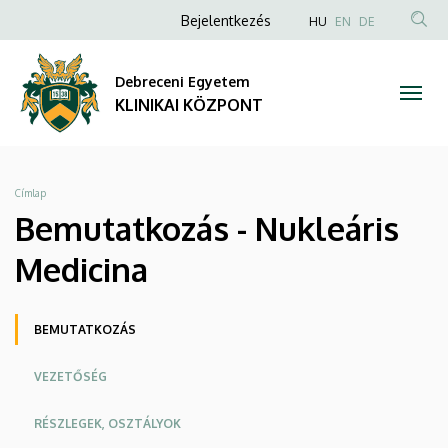
Bemutatkozás
Ugrás
Anonim
NYELVVÁLAS
Bejelentkezés
HU
EN
DE
a
TAR
Felhasználói
-
tartalomra
KER
fiók
Debreceni Egyetem
Nukleáris
menüje
KLINIKAI KÖZPONT
Medicina
|
Morzsa
Címlap
KLINIKAI
Bemutatkozás - Nukleáris
KÖZPONT
Medicina
Oldalmenü
BEMUTATKOZÁS
KK
VEZETŐSÉG
RÉSZLEGEK, OSZTÁLYOK