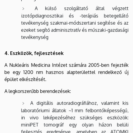
A külső szolgáltató által végzett
izotópdiagnosztikai és -terápiás betegellátó
tevékenység szakmai-módszertani segítése és az
ezeket segítő adminisztratív és műszaki-gazdasági
tevékenység
4. Eszközök, fejlesztések
A Nukleáris Medicina Intézet számára 2005-ben fejezték
be egy 1200 nm hasznos alapterülettel rendelkező új
épület elkészítését.
A legkorszerűbb berendezések:
A digitális autoradiográfiához, valamint kis
laboratóriumi állatok ~1 mm felbontóképességű,
in vivo leképezéséhez szükséges eszközök:
miniPET tomográf egy olyan házon belüli
fejlesztés eredménye, amelyben az ATOMKI