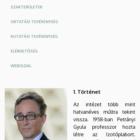
SZAKTERÜLETEK
OKTATÁSI TEVÉKENYSÉG
KUTATÁSI TEVÉKENYSÉG
ELÉRHETŐSÉG
WEBOLDAL
Oldalmenü
Oldalmenü
KK
KK
1. Történet
Angol
Német
Az intézet több mint
hatvanéves múltra tekint
vissza. 1958-ban Petrányi
Gyula professzor hozta
létre az Izotóplabort.