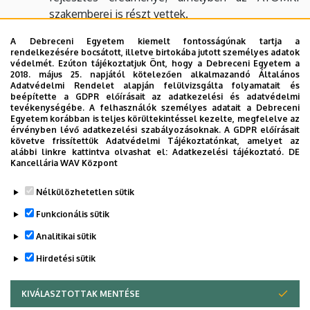
szakemberei is részt vettek.
Leica CM3600 fagyasztva metsző, amely nagy
A Debreceni Egyetem kiemelt fontosságúnak tartja a
rendelkezésére bocsátott, illetve birtokába jutott személyes adatok
felületű metszetek készítésére szolgál,
védelmét. Ezúton tájékoztatjuk Önt, hogy a Debreceni Egyetem a
2018. május 25. napjától kötelezően alkalmazandó Általános
a 2006-ban kiszervezett betegvizsgálatokat
Adatvédelmi Rendelet alapján felülvizsgálta folyamatait és
jelenleg egy Gemini TOF scannerrel végzik.
beépítette a GDPR előírásait az adatkezelési és adatvédelmi
tevékenységébe. A felhasználók személyes adatait a Debreceni
Egyetem korábban is teljes körültekintéssel kezelte, megfelelve az
érvényben lévő adatkezelési szabályozásoknak. A GDPR előírásait
Dr. Berényi Ervin,
követve frissítettük Adatvédelmi Tájékoztatónkat, amelyet az
klinikaigazgató, egyetemi tanár
alábbi linkre kattintva olvashat el:
Adatkezelési tájékoztató.
DE
Kancellária WAV Központ
Legutóbb frissítve:
2023. 07. 26. 15:11
Nélkülözhetetlen sütik
Funkcionális sütik
Analitikai sütik
Hirdetési sütik
KIVÁLASZTOTTAK MENTÉSE
WITHDRAW CONSENT
Adatvédelem
Adatkezelési nyilatkozat