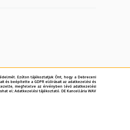
édelmét. Ezúton tájékoztatjuk Önt, hogy a Debreceni
it és beépítette a GDPR előírásait az adatkezelési és
kezelte, megfelelve az érvényben lévő adatkezelési
ashat el:
Adatkezelési tájékoztató.
DE Kancellária WAV