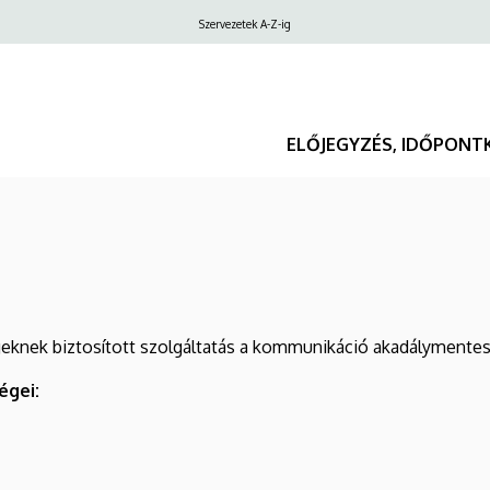
Felső
Szervezetek A-Z-ig
navigáció
ELŐJEGYZÉS, IDŐPONT
egeknek biztosított szolgáltatás a kommunikáció akadálymentes
égei: