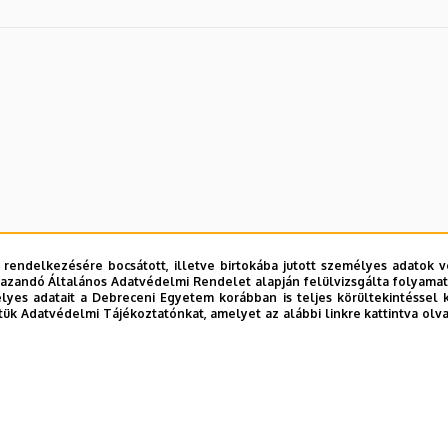
 rendelkezésére bocsátott, illetve birtokába jutott személyes adatok v
azandó Általános Adatvédelmi Rendelet alapján felülvizsgálta folyamata
yes adatait a Debreceni Egyetem korábban is teljes körültekintéssel 
tük Adatvédelmi Tájékoztatónkat, amelyet az alábbi linkre kattintva olv