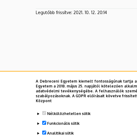
Legutóbb frissítve:
2021. 10. 12. 20:14
A Debreceni Egyetem kiemelt fontosságúnak tartja a
Egyetem a 2018. május 25. napjától kötelezően alkalm
adatvédelmi tevékenységébe. A felhasználók személ
szabályozásoknak. A GDPR előírásait követve frissítet
Központ
Nélkülözhetetlen sütik
Funkcionális sütik
Analitikai sütik