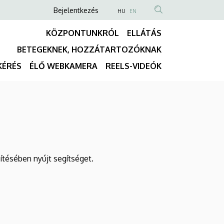
Anonim
NYELVVÁLASZTÓ
Bejelentkezés
HU
EN
TARTALOM
Felhasználói
KÖZPONTUNKRÓL
ELLÁTÁS
KERESÉSE
fiók
BETEGEKNEK, HOZZÁTARTOZÓKNAK
menüje
Fő
KÉRÉS
ÉLŐ WEBKAMERA
REELS-VIDEÓK
navigáció
ítésében nyújt segítséget.