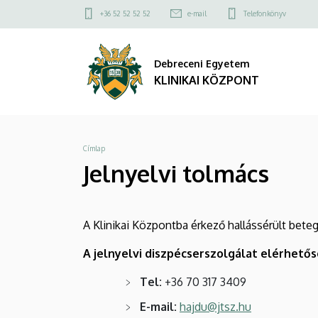
Jelnyelvi
Ugrás
Felső
+36 52 52 52 52
e-mail
Telefonkönyv
a
kapcsolat
tolmács
tartalomra
menü
Debreceni Egyetem
|
KLINIKAI KÖZPONT
KLINIKAI
KÖZPONT
Morzsa
Címlap
Jelnyelvi tolmács
A Klinikai Központba érkező hallássérült bet
A jelnyelvi diszpécserszolgálat elérhetős
Tel:
+36 70 317 3409
E-mail:
hajdu@jtsz.hu