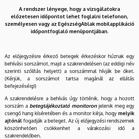
A rendszer lényege, hogy a vizsgálatokra
előzetesen időpontot lehet foglalni telefonon,
személyesen vagy az EgészségAblak mobilapplikáció
időpontfoglaló menüpontjában.
Az előjegyzésre érkező betegek érkezéskor húznak egy
behívási sorszámot, majd a szakrendelésen (az eddigi név
szerinti szólítás helyett) a sorszámmal hívják be őket.
(Kérjük, a sorszámot tartsa magánál az ellátás
befejezéséig!)
A szakrendelésre a behívás úgy történik, hogy a hozott
sorszám a
betegtájékoztató monitoron
jelenik meg egy
csengő hang kíséretében és a monitor kiírja, hogy
melyik
ajtónál
fogadják a beteget. Az új előjegyzési rendszernek
köszönhetően csökkenhet a várakozási idő a
szakrendelőben.