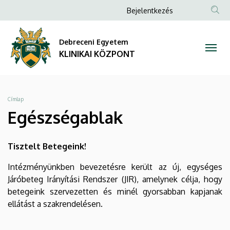
Egészségablak
Ugrás
Anonim
Bejelentkezés
a
NYELV
TAR
Felhasználói
|
tartalomra
KER
fiók
Debreceni Egyetem
KLINIKAI
menüje
KLINIKAI KÖZPONT
KÖZPONT
Morzsa
Címlap
Egészségablak
Tisztelt Betegeink!
Intézményünkben bevezetésre került az új, egységes
Járóbeteg Irányítási Rendszer (JIR), amelynek célja, hogy
betegeink szervezetten és minél gyorsabban kapjanak
ellátást a szakrendelésen.