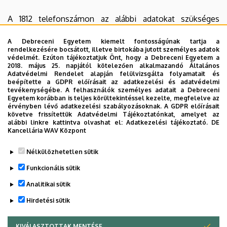
A 1812 telefonszámon az alábbi adatokat szükséges
megadni az előjegyzést kérő azonosításához:
A Debreceni Egyetem kiemelt fontosságúnak tartja a
rendelkezésére bocsátott, illetve birtokába jutott személyes adatok
édesanyja nevét
védelmét. Ezúton tájékoztatjuk Önt, hogy a Debreceni Egyetem a
viselt név mellett a születési nevet
2018. május 25. napjától kötelezően alkalmazandó Általános
Adatvédelmi Rendelet alapján felülvizsgálta folyamatait és
születés helyét és idejét
beépítette a GDPR előírásait az adatkezelési és adatvédelmi
tevékenységébe. A felhasználók személyes adatait a Debreceni
Egyetem korábban is teljes körültekintéssel kezelte, megfelelve az
érvényben lévő adatkezelési szabályozásoknak. A GDPR előírásait
követve frissítettük Adatvédelmi Tájékoztatónkat, amelyet az
Kérjük, az
előjegyzett időpont előtt min. 15 perccel
alábbi linkre kattintva olvashat el:
Adatkezelési tájékoztató.
DE
szíveskedjenek érkezni.
Kancellária WAV Központ
Legutóbb frissítve:
2024. 09. 19. 08:47
Nélkülözhetetlen sütik
Funkcionális sütik
Analitikai sütik
Hirdetési sütik
KIVÁLASZTOTTAK MENTÉSE
WITHDRAW CONSENT