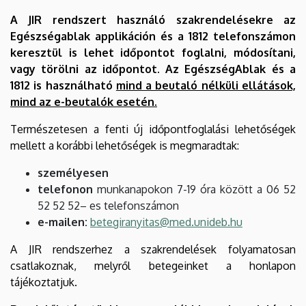
A JIR rendszert használó szakrendelésekre az
Egészségablak applikáción és a 1812 telefonszámon
keresztül is lehet időpontot foglalni, módosítani,
vagy törölni az időpontot. Az EgészségAblak és a
1812 is használható
mind a beutaló nélküli ellátások,
mind az e-beutalók esetén.
Természetesen a fenti új időpontfoglalási lehetőségek
mellett a korábbi lehetőségek is megmaradtak:
személyesen
telefonon
munkanapokon 7-19 óra között a 06 52
52 52 52– es telefonszámon
e-mailen:
betegiranyitas@med.unideb.hu
A JIR rendszerhez a szakrendelések folyamatosan
csatlakoznak, melyről betegeinket a honlapon
tájékoztatjuk.