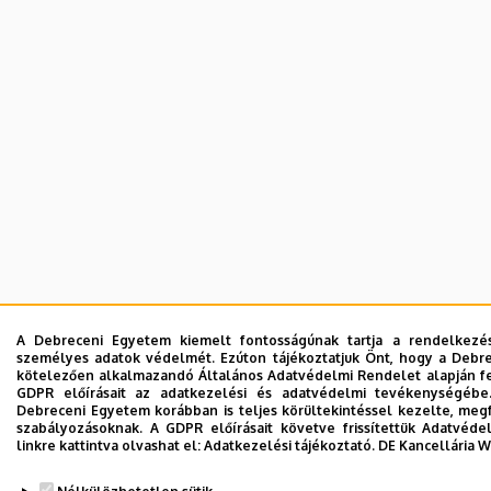
A Debreceni Egyetem kiemelt fontosságúnak tartja a rendelkezésér
személyes adatok védelmét. Ezúton tájékoztatjuk Önt, hogy a Debrec
kötelezően alkalmazandó Általános Adatvédelmi Rendelet alapján fel
GDPR előírásait az adatkezelési és adatvédelmi tevékenységébe
Debreceni Egyetem korábban is teljes körültekintéssel kezelte, meg
szabályozásoknak. A GDPR előírásait követve frissítettük Adatvéde
linkre kattintva olvashat el:
Adatkezelési tájékoztató.
DE Kancellária 