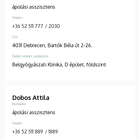
ápolási asszisztens
Telefon
+36 52 511 777
/
2030
Cím
4031 Debrecen, Bartók Béla út 2-26.
Épület, emelet, szobaszám
Belgyógyászati Klinika, D épület, földszint
Dobos Attila
Munkakör
ápolási asszisztens
Telefon
+36 52 511 889
/
1889