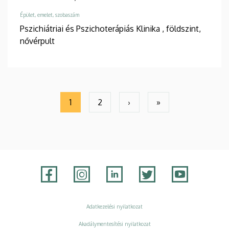
Épület, emelet, szobaszám
Pszichiátriai és Pszichoterápiás Klinika
, földszint,
nővérpult
Oldalszámozás
1
2
›
»
Jelenlegi
Page
Következő
Utolsó
oldal
oldal
oldal
Adatvédelem
Adatkezelési nyilatkozat
Akadálymentesítési nyilatkozat