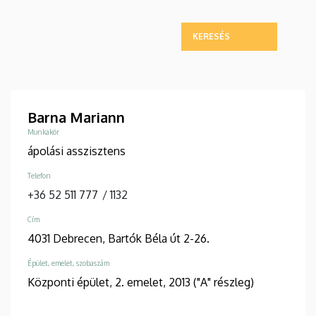
Barna Mariann
Munkakör
ápolási asszisztens
Telefon
+36 52 511 777
/
1132
Cím
4031 Debrecen, Bartók Béla út 2-26.
Épület, emelet, szobaszám
Központi épület, 2. emelet, 2013 ("A" részleg)