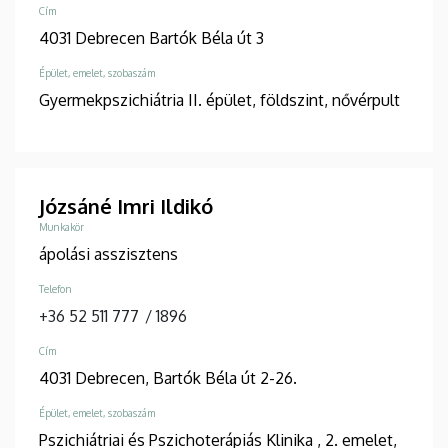
Cím
4031 Debrecen Bartók Béla út 3
Épület, emelet, szobaszám
Gyermekpszichiátria II. épület, földszint, nővérpult
Józsáné Imri Ildikó
Munkakör
ápolási asszisztens
Telefon
+36 52 511 777
/
1896
Cím
4031 Debrecen, Bartók Béla út 2-26.
Épület, emelet, szobaszám
Pszichiátriai és Pszichoterápiás Klinika
, 2. emelet,