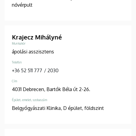
nővérpult
Krajecz Mihályné
Munkakör
ápolási asszisztens
Telefon
+36 52 511 777
/
2030
Cím
4031 Debrecen, Bartók Béla út 2-26.
Épület, emelet, szobaszám
Belgyógyászati Klinika, D épület, földszint