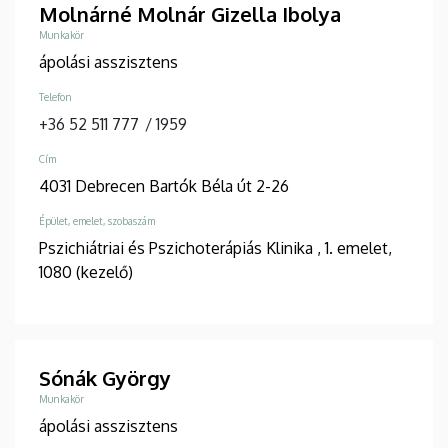
Molnárné Molnár Gizella Ibolya
Munkakör
ápolási asszisztens
Telefon
+36 52 511 777
/
1959
Cím
4031 Debrecen Bartók Béla út 2-26
Épület, emelet, szobaszám
Pszichiátriai és Pszichoterápiás Klinika
, 1. emelet,
1080 (kezelő)
Sónák György
Munkakör
ápolási asszisztens