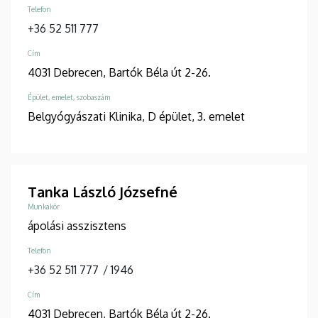
Telefon
+36 52 511 777
Cím
4031 Debrecen, Bartók Béla út 2-26.
Épület, emelet, szobaszám
Belgyógyászati Klinika, D épület, 3. emelet
Tanka László Józsefné
Munkakör
ápolási asszisztens
Telefon
+36 52 511 777
/
1946
Cím
4031 Debrecen, Bartók Béla út 2-26.