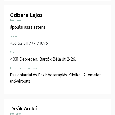
Czibere Lajos
Munkakör
ápolási asszisztens
Telefon
+36 52 511 777
/
1896
Cím
4031 Debrecen, Bartók Béla út 2-26.
Épület, emelet, szobaszám
Pszichiátriai és Pszichoterápiás Klinika
, 2. emelet
(nővérpult)
Deák Anikó
Munkakör