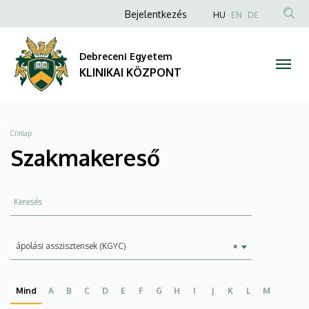
Szakmakereső
Ugrás
Anonim
NYELVVÁLAS
Bejelentkezés
HU
EN
DE
a
TAR
Felhasználói
|
tartalomra
KER
fiók
Debreceni Egyetem
KLINIKAI
menüje
KLINIKAI KÖZPONT
KÖZPONT
Morzsa
Címlap
Szakmakereső
Keresés
Szakma
ápolási asszisztensek (KGYC)
×
Mind
A
B
C
D
E
F
G
H
I
J
K
L
M
N
O