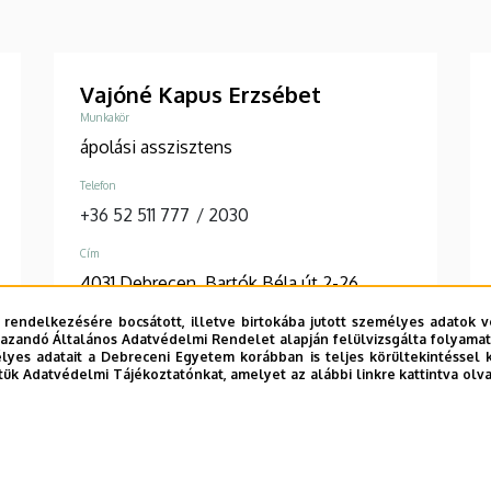
Vajóné Kapus Erzsébet
Munkakör
ápolási asszisztens
Telefon
+36 52 511 777
/
2030
Cím
4031 Debrecen, Bartók Béla út 2-26.
 rendelkezésére bocsátott, illetve birtokába jutott személyes adatok v
Épület, emelet, szobaszám
azandó Általános Adatvédelmi Rendelet alapján felülvizsgálta folyamata
Belgyógyászati Klinika, D épület,
yes adatait a Debreceni Egyetem korábban is teljes körültekintéssel 
földszint
tük Adatvédelmi Tájékoztatónkat, amelyet az alábbi linkre kattintva olv