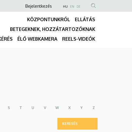
Anonim
NYELVVÁLASZTÓ
Bejelentkezés
HU
EN
DE
TARTALOM
Felhasználói
KÖZPONTUNKRÓL
ELLÁTÁS
KERESÉSE
fiók
BETEGEKNEK, HOZZÁTARTOZÓKNAK
menüje
Fő
KÉRÉS
ÉLŐ WEBKAMERA
REELS-VIDEÓK
navigáció
S
T
U
V
W
X
Y
Z