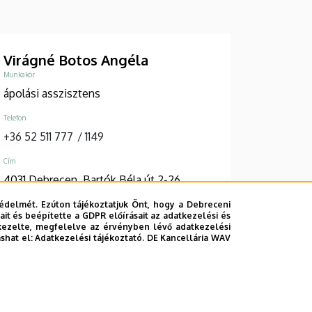
Virágné Botos Angéla
Munkakör
ápolási asszisztens
Telefon
+36 52 511 777
/
1149
Cím
4031 Debrecen, Bartók Béla út 2-26.
édelmét. Ezúton tájékoztatjuk Önt, hogy a Debreceni
Épület, emelet, szobaszám
it és beépítette a GDPR előírásait az adatkezelési és
Központi épület, 3. emelet, 3060 ("C"
kezelte, megfelelve az érvényben lévő adatkezelési
részleg)
ashat el:
Adatkezelési tájékoztató.
DE Kancellária WAV