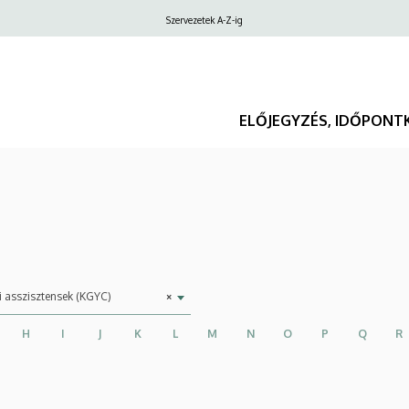
Felső
Szervezetek A-Z-ig
navigáció
ELŐJEGYZÉS, IDŐPONT
ma
i asszisztensek (KGYC)
×
H
I
J
K
L
M
N
O
P
Q
R