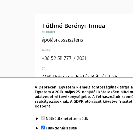
Tóthné Berényi Timea
Munkakör
ápolási asszisztens
Telefon
+36 52 511 777
/
2031
Cím
4031 Debrecen, Bartók Béla út 2-26.
A Debreceni Egyetem kiemelt fontosságúnak tartja a
Épület, emelet, szobaszám
Egyetem a 2018. május 25. napjától kötelezően alkalm
Belgyógyászati Klinika, D épület, 1. emelet
adatvédelmi tevékenységébe. A felhasználók személ
szabályozásoknak. A GDPR előírásait követve frissítet
Központ
Nélkülözhetetlen sütik
Oldalszámozás
Funkcionális sütik