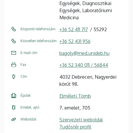
Egységek, Diagnosztikai
Egységek, Laboratóriumi
Medicina
+36 52 411 717
55292
Központi telefonszám
+36 52 431 956
Közvetlen telefonszám
bagoly@med.unideb.hu
E-mail cím
+36 52 340 011 / 56844
Fax
4032 Debrecen, Nagyerdei
Cím
körút 98.
Elméleti Tömb
Épület
7. emelet, 705
Emelet, ajtó
Szervezeti weboldal
Weboldal
Tudóstér profil