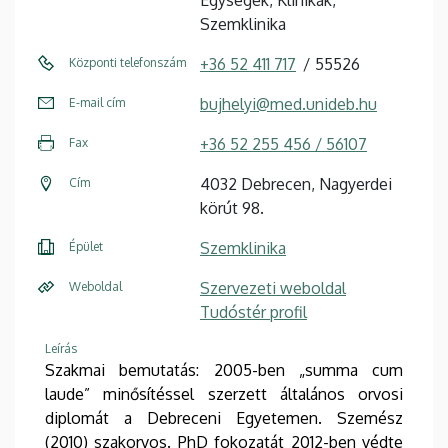
Szemklinika
+36 52 411 717
55526
Központi telefonszám
bujhelyi@med.unideb.hu
E-mail cím
+36 52 255 456 / 56107
Fax
4032 Debrecen, Nagyerdei
Cím
körút 98.
Szemklinika
Épület
Szervezeti weboldal
Weboldal
Tudóstér profil
Leírás
Szakmai bemutatás: 2005-ben „summa cum
laude”
minősítéssel szerzett általános orvosi
diplomát a Debreceni Egyetemen. Szemész
(2010) szakorvos. PhD fokozatát 2012-ben védte