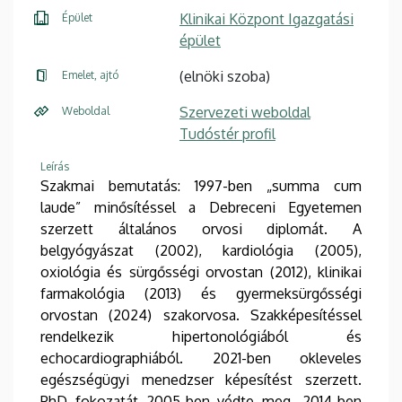
Klinikai Központ Igazgatási
Épület
épület
(elnöki szoba)
Emelet, ajtó
Szervezeti weboldal
Weboldal
Tudóstér profil
Leírás
Szakmai bemutatás: 1997-ben „summa cum
laude” minősítéssel a Debreceni Egyetemen
szerzett általános orvosi diplomát. A
belgyógyászat (2002), kardiológia (2005),
oxiológia és sürgősségi orvostan (2012), klinikai
farmakológia (2013) és gyermeksürgősségi
orvostan (2024) szakorvosa. Szakképesítéssel
rendelkezik hipertonológiából és
echocardiographiából. 2021-ben okleveles
egészségügyi menedzser képesítést szerzett.
PhD fokozatát 2005-ben védte meg, 2014-ben