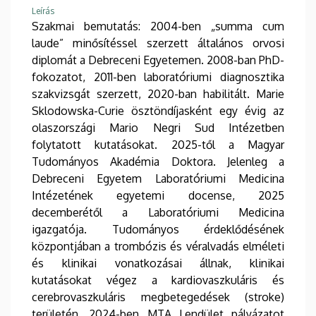
Leírás
Szakmai bemutatás: 2004-ben „summa cum
laude” minősítéssel szerzett általános orvosi
diplomát a Debreceni Egyetemen. 2008-ban PhD-
fokozatot, 2011-ben laboratóriumi diagnosztika
szakvizsgát szerzett, 2020-ban habilitált. Marie
Sklodowska-Curie ösztöndíjasként egy évig az
olaszországi Mario Negri Sud Intézetben
folytatott kutatásokat. 2025-től a Magyar
Tudományos Akadémia Doktora. Jelenleg a
Debreceni Egyetem Laboratóriumi Medicina
Intézetének egyetemi docense, 2025
decemberétől a Laboratóriumi Medicina
igazgatója. Tudományos érdeklődésének
központjában a trombózis és véralvadás elméleti
és klinikai vonatkozásai állnak, klinikai
kutatásokat végez a kardiovaszkuláris és
cerebrovaszkuláris megbetegedések (stroke)
területén. 2024-ben MTA Lendület pályázatot