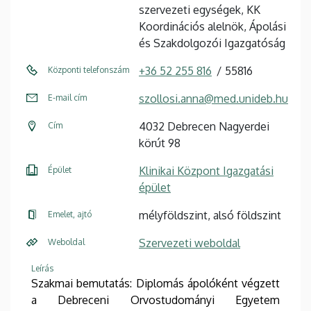
szervezeti egységek, KK
Koordinációs alelnök, Ápolási
és Szakdolgozói Igazgatóság
+36 52 255 816
55816
Központi telefonszám
szollosi.anna@med.unideb.hu
E-mail cím
4032 Debrecen Nagyerdei
Cím
körút 98
Klinikai Központ Igazgatási
Épület
épület
mélyföldszint, alsó földszint
Emelet, ajtó
Szervezeti weboldal
Weboldal
Leírás
Szakmai bemutatás: Diplomás ápolóként végzett
a Debreceni Orvostudományi Egyetem