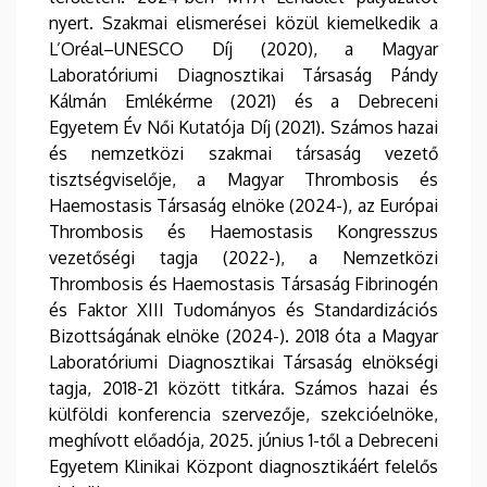
nyert. Szakmai elismerései közül kiemelkedik a
L’Oréal–UNESCO Díj (2020), a Magyar
Laboratóriumi Diagnosztikai Társaság Pándy
Kálmán Emlékérme (2021) és a Debreceni
Egyetem Év Női Kutatója Díj (2021). Számos hazai
és nemzetközi szakmai társaság vezető
tisztségviselője, a Magyar Thrombosis és
Haemostasis Társaság elnöke (2024-), az Európai
Thrombosis és Haemostasis Kongresszus
vezetőségi tagja (2022-), a Nemzetközi
Thrombosis és Haemostasis Társaság Fibrinogén
és Faktor XIII Tudományos és Standardizációs
Bizottságának elnöke (2024-). 2018 óta a Magyar
Laboratóriumi Diagnosztikai Társaság elnökségi
tagja, 2018-21 között titkára. Számos hazai és
külföldi konferencia szervezője, szekcióelnöke,
meghívott előadója, 2025. június 1-től a Debreceni
Egyetem Klinikai Központ diagnosztikáért felelős