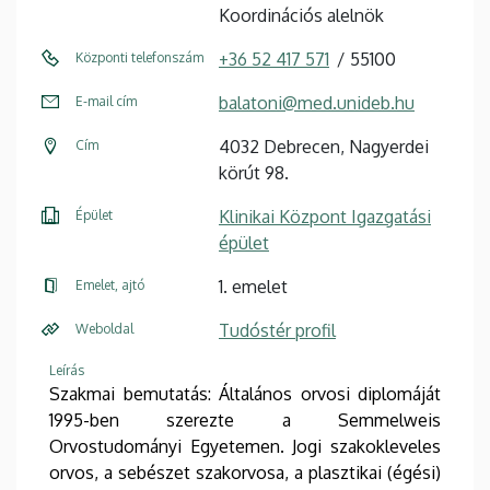
Koordinációs alelnök
+36 52 417 571
55100
Központi telefonszám
balatoni@med.unideb.hu
E-mail cím
4032 Debrecen, Nagyerdei
Cím
körút 98.
Klinikai Központ Igazgatási
Épület
épület
1. emelet
Emelet, ajtó
Tudóstér profil
Weboldal
Leírás
Szakmai bemutatás: Általános orvosi diplomáját
1995-ben szerezte a Semmelweis
Orvostudományi Egyetemen. Jogi szakokleveles
orvos, a sebészet szakorvosa, a plasztikai (égési)