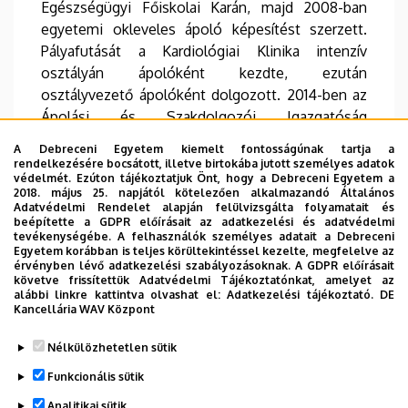
Egészségügyi Főiskolai Karán, majd 2008-ban
egyetemi okleveles ápoló képesítést szerzett.
Pályafutását a Kardiológiai Klinika intenzív
osztályán ápolóként kezdte, ezután
osztályvezető ápolóként dolgozott. 2014-ben az
Ápolási és Szakdolgozói Igazgatóság
Szakdolgozói Felnőttképzési Központ vezetője
A Debreceni Egyetem kiemelt fontosságúnak tartja a
lett, 2018-ban okleveles egészségügyi tanár
rendelkezésére bocsátott, illetve birtokába jutott személyes adatok
védelmét. Ezúton tájékoztatjuk Önt, hogy a Debreceni Egyetem a
képesítést szerzett. 2023-tól ápolási és
2018. május 25. napjától kötelezően alkalmazandó Általános
szakdolgozói igazgató-helyettesként felügyelte a
Adatvédelmi Rendelet alapján felülvizsgálta folyamatait és
beépítette a GDPR előírásait az adatkezelési és adatvédelmi
Nagyerdei Campus ápolási tevékenységét, 2024
tevékenységébe. A felhasználók személyes adatait a Debreceni
végétől a szakmaterületet ápolási és
Egyetem korábban is teljes körültekintéssel kezelte, megfelelve az
érvényben lévő adatkezelési szabályozásoknak. A GDPR előírásait
szakdolgozói igazgatóként irányítja.
követve frissítettük Adatvédelmi Tájékoztatónkat, amelyet az
alábbi linkre kattintva olvashat el:
Adatkezelési tájékoztató.
DE
Kancellária WAV Központ
Legutóbb frissítve:
2026. 02. 16. 11:02
Nélkülözhetetlen sütik
Funkcionális sütik
Analitikai sütik