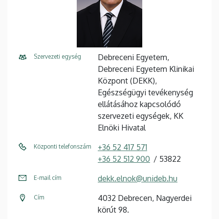
Debreceni Egyetem,
Szervezeti egység
Debreceni Egyetem Klinikai
Központ (DEKK),
Egészségügyi tevékenység
ellátásához kapcsolódó
szervezeti egységek, KK
Elnöki Hivatal
+36 52 417 571
Központi telefonszám
+36 52 512 900
53822
dekk.elnok@unideb.hu
E-mail cím
4032 Debrecen, Nagyerdei
Cím
körút 98.