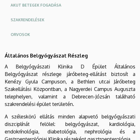
AKUT BETEGEK FOGADÁSA
SZAKRENDELÉSEK
ORVOSOK
Oldalmenu
Oldalmenü
Általános Belgyógyászat Részleg
KEK
KEK
A Belgyógyászati Klinika D Épület Általános
Angol
Német
Belgyógyászat részlege járóbeteg-ellátást biztosít a
Kenézy Gyula Campuson, a Bethlen utcai Járóbeteg
Szakellátási Központban, a Nagyerdei Campus Auguszta
telephelyen, valamint a Debrecen-Józsán található
szakrendelési épület területén.
A széleskörű ellátás minden alapvető belgyógyászati
diszciplínát felölel: belgyógyászat, kardiológia,
endokrínológia, diabetológia, nephrológia és a
Gastroenterológiai Klinika részeként gasztroenterológia.