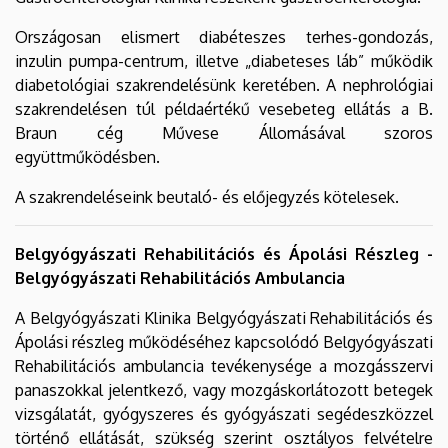
Országosan elismert diabéteszes terhes-gondozás,
inzulin pumpa-centrum, illetve „diabeteses láb” működik
diabetológiai szakrendelésünk keretében. A nephrológiai
szakrendelésen túl példaértékű vesebeteg ellátás a B.
Braun cég Művese Állomásával szoros
együttműködésben.
A szakrendeléseink beutaló- és előjegyzés kötelesek.
Belgyógyászati Rehabilitációs és Ápolási Részleg -
Belgyógyászati Rehabilitációs Ambulancia
A Belgyógyászati Klinika Belgyógyászati Rehabilitációs és
Ápolási részleg működéséhez kapcsolódó Belgyógyászati
Rehabilitációs ambulancia tevékenysége a mozgásszervi
panaszokkal jelentkező, vagy mozgáskorlátozott betegek
vizsgálatát, gyógyszeres és gyógyászati segédeszközzel
történő ellátását, szükség szerint osztályos felvételre