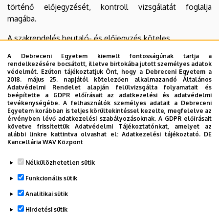
történő előjegyzését, kontroll vizsgálatát foglalja
magába.
A szakrendelés beutaló- és előjegyzés köteles.
A Debreceni Egyetem kiemelt fontosságúnak tartja a
A rendelés helye: Kenézy Gyula Campus (Bartók Béla út 2-
rendelkezésére bocsátott, illetve birtokába jutott személyes adatok
26. szám alatt) – Központi épület, földszinti
védelmét. Ezúton tájékoztatjuk Önt, hogy a Debreceni Egyetem a
2018. május 25. napjától kötelezően alkalmazandó Általános
Adatvédelmi Rendelet alapján felülvizsgálta folyamatait és
Rendelési idő: kedd és szerda: 10:00-12:30 óra között.
beépítette a GDPR előírásait az adatkezelési és adatvédelmi
tevékenységébe. A felhasználók személyes adatait a Debreceni
Előjegyzés kérhető: +36 52 511-709
Egyetem korábban is teljes körültekintéssel kezelte, megfelelve az
érvényben lévő adatkezelési szabályozásoknak. A GDPR előírásait
követve frissítettük Adatvédelmi Tájékoztatónkat, amelyet az
Munkaidőben: 09:00 – 14:00 között, kivéve a rendelési
alábbi linkre kattintva olvashat el:
Adatkezelési tájékoztató.
DE
időt.
Kancellária WAV Központ
Legutóbb frissítve:
2022. 10. 13. 08:33
Nélkülözhetetlen sütik
Funkcionális sütik
Analitikai sütik
Hirdetési sütik