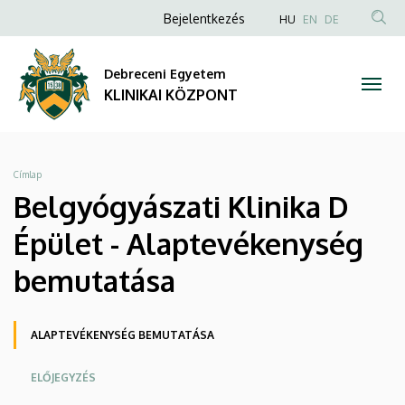
Belgyógyászati
Ugrás
Anonim
NYELVVÁLAS
Bejelentkezés
HU
EN
DE
a
TAR
Felhasználói
Klinika
tartalomra
KER
fiók
Debreceni Egyetem
D
menüje
KLINIKAI KÖZPONT
Épület
-
Morzsa
Címlap
Alaptevékenység
Belgyógyászati Klinika D
bemutatása
Épület - Alaptevékenység
|
bemutatása
KLINIKAI
Oldalmenü
ALAPTEVÉKENYSÉG BEMUTATÁSA
KÖZPONT
KEK
ELŐJEGYZÉS