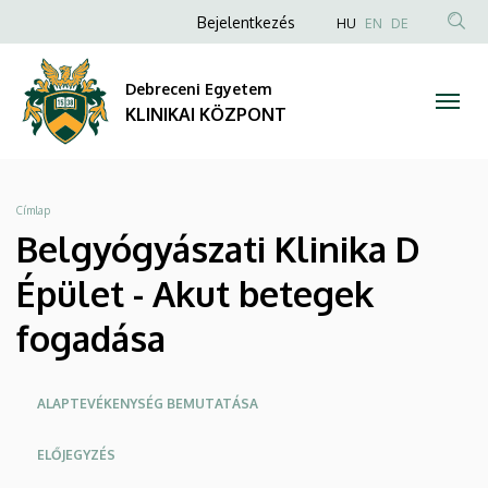
Belgyógyászati
Ugrás
Anonim
NYELVVÁLAS
Bejelentkezés
HU
EN
DE
a
TAR
Felhasználói
Klinika
tartalomra
KER
fiók
Debreceni Egyetem
D
menüje
KLINIKAI KÖZPONT
Épület
-
Morzsa
Címlap
Akut
Belgyógyászati Klinika D
betegek
Épület - Akut betegek
fogadása
fogadása
|
Oldalmenü
ALAPTEVÉKENYSÉG BEMUTATÁSA
KLINIKAI
KEK
ELŐJEGYZÉS
KÖZPONT