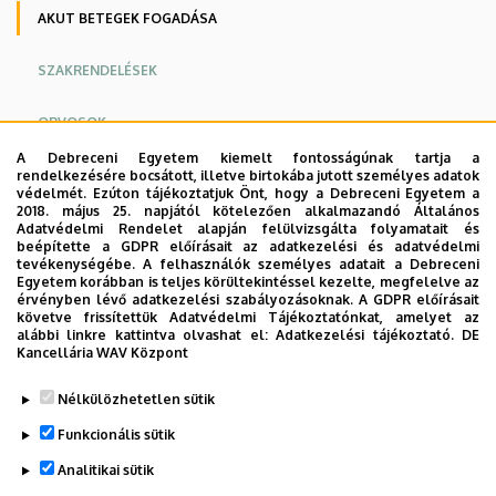
AKUT BETEGEK FOGADÁSA
SZAKRENDELÉSEK
ORVOSOK
A Debreceni Egyetem kiemelt fontosságúnak tartja a
Oldalmenu
Oldalmenü
rendelkezésére bocsátott, illetve birtokába jutott személyes adatok
védelmét. Ezúton tájékoztatjuk Önt, hogy a Debreceni Egyetem a
Az előzetes időpontegyeztetés alapján érkező betegek
KEK
KEK
2018. május 25. napjától kötelezően alkalmazandó Általános
ellátása elsődleges, azonban kivételt képeznek a sürgős,
Adatvédelmi Rendelet alapján felülvizsgálta folyamatait és
Angol
Német
beépítette a GDPR előírásait az adatkezelési és adatvédelmi
azonnali ellátást igénylő betegek, a mentőszolgálat által
tevékenységébe. A felhasználók személyes adatait a Debreceni
szállított betegek, valamint az egészségügyi dolgozók
Egyetem korábban is teljes körültekintéssel kezelte, megfelelve az
érvényben lévő adatkezelési szabályozásoknak. A GDPR előírásait
ellátásai.
követve frissítettük Adatvédelmi Tájékoztatónkat, amelyet az
alábbi linkre kattintva olvashat el:
Adatkezelési tájékoztató.
DE
A Sürgősségi ellátásról bővebben itt tájékozódhat.
Kancellária WAV Központ
Legutóbb frissítve:
2022. 08. 30. 10:40
Nélkülözhetetlen sütik
Funkcionális sütik
Analitikai sütik