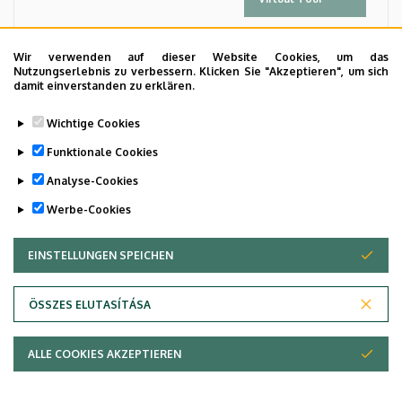
Images
Wir verwenden auf dieser Website Cookies, um das
Nutzungserlebnis zu verbessern. Klicken Sie "Akzeptieren", um sich
damit einverstanden zu erklären.
Wichtige Cookies
Funktionale Cookies
Analyse-Cookies
Werbe-Cookies
EINSTELLUNGEN SPEICHEN
ZUSTIMMUNG ZURÜCKZIEHEN
ÖSSZES ELUTASÍTÁSA
Adatvédelem
ALLE COOKIES AKZEPTIEREN
Copyright © 2026 Unideb