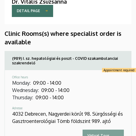
Dr. Vitális Zsuzsanna
DETAIL PAGE
Clinic Rooms(s) where specialist order is
available
(989) I. sz. hepatológiai és poszt - COVID szakambulanciai
szakrendelő
Appointment required
Office hours
Monday
:
09:00
-
14:00
Wednesday
:
09:00
-
14:00
Thursday
:
09:00
-
14:00
Adresse
4032 Debrecen, Nagyerdei körút 98. Sürgősségi és
Gasztroenterológiai Tömb földszint 989. ajtó
Virtual Tour