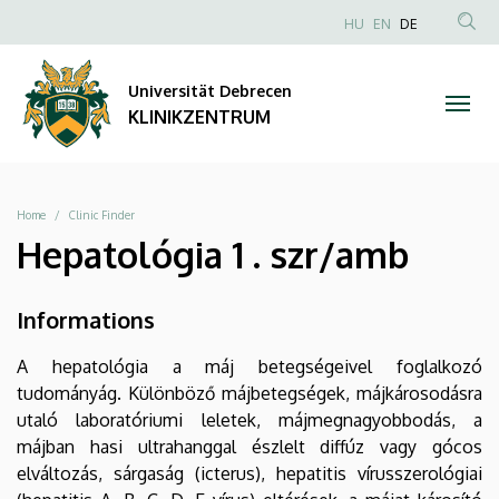
|
Direkt
NYELVVÁLAS
HU
EN
DE
zum
Anonim
TAR
KLINIKZENTRUM
Inhalt
Felhasználói
KER
Universität Debrecen
fiók
KLINIKZENTRUM
menüje
Breadcrumb
Home
Clinic Finder
Hepatológia 1 . szr/amb
Informations
A hepatológia a máj betegségeivel foglalkozó
tudományág. Különböző májbetegségek, májkárosodásra
utaló laboratóriumi leletek, májmegnagyobbodás, a
májban hasi ultrahanggal észlelt diffúz vagy gócos
elváltozás, sárgaság (icterus), hepatitis vírusszerológiai