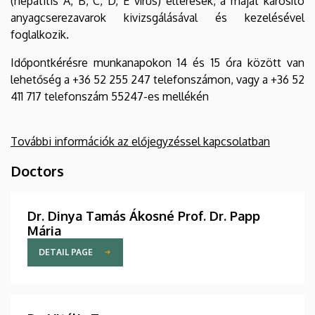
(hepatitis A, B, C, D, E vírus) eltérések, a májat károsító
anyagcserezavarok kivizsgálásával és kezelésével
foglalkozik.
Időpontkérésre munkanapokon 14 és 15 óra között van
lehetőség a +36 52 255 247 telefonszámon, vagy a +36 52
411 717 telefonszám 55247-es mellékén
További információk az előjegyzéssel kapcsolatban
Doctors
Dr. Dinya Tamás Ákosné Prof. Dr. Papp
Mária
DETAIL PAGE