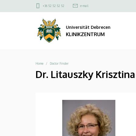
|
Direkt
Felső
+36 52 52 52 52
e-mail
zum
kapcsolat
KLINIKZENTRUM
Inhalt
menü
Universität Debrecen
KLINIKZENTRUM
Breadcrumb
Home
Doctor Finder
Dr. Litauszky Krisztina