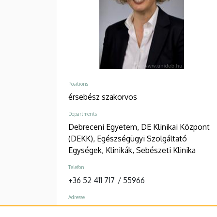
Positions
érsebész szakorvos
Departments
Debreceni Egyetem, DE Klinikai Központ
(DEKK), Egészségügyi Szolgáltató
Egységek, Klinikák, Sebészeti Klinika
Telefon
+36 52 411 717
/
55966
Adresse
4032 Debrecen, Móricz Zsigmond körút