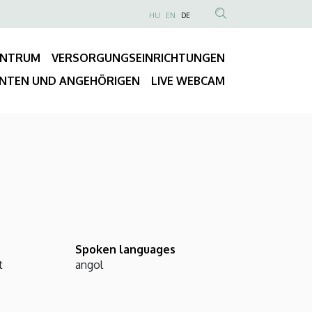
NYELVVÁLASZTÓ
HU
EN
DE
Anonim
TARTALOM
Felhasználói
KERESÉSE
ENTRUM
VERSORGUNGSEINRICHTUNGEN
fiók
Fő
menüje
ENTEN UND ANGEHÖRIGEN
LIVE WEBCAM
navigáció
Spoken languages
t
angol