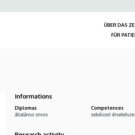
Felső
navigáció
ÜBER DAS Z
FÜR PATI
Informations
Diplomas
Competences
általános orvos
sebészet
érsebésze
Research activity