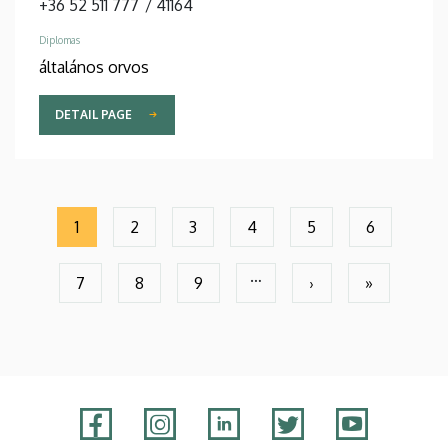
+36 52 511 777
/
41164
Diplomas
általános orvos
DETAIL PAGE
Pagination
1
2
3
4
5
6
Current
Seite
Seite
Seite
Seite
Seite
page
…
7
8
9
›
»
Seite
Seite
Seite
Next
Last
page
page