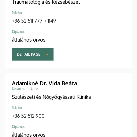
Traumatológia és Kézsebészet
Telefon
+36 52 511 777
/
1149
Diplomas
általános orvos
DETAIL PAGE
Adamikné Dr. Vida Beáta
Department Name
Szülészeti és Nőgyógyászati Klinika
Telefon
+36 52 512 900
Diplomas
általános orvos