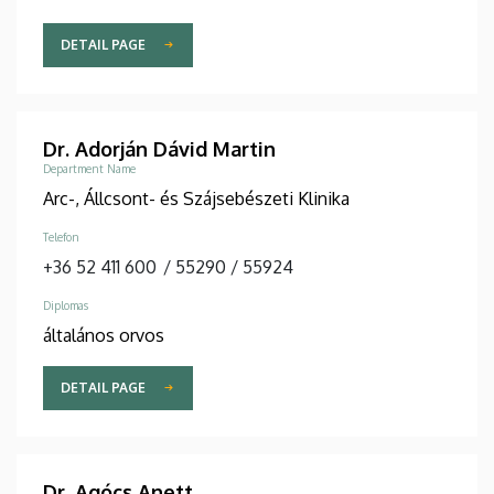
DETAIL PAGE
Dr. Adorján Dávid Martin
Department Name
Arc-, Állcsont- és Szájsebészeti Klinika
Telefon
+36 52 411 600
/
55290
/
55924
Diplomas
általános orvos
DETAIL PAGE
Dr. Agócs Anett