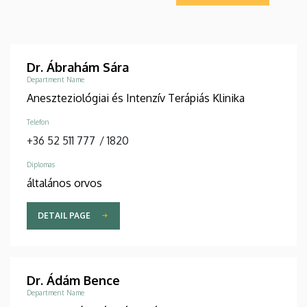
Dr. Ábrahám Sára
Department Name
Aneszteziológiai és Intenzív Terápiás Klinika
Telefon
+36 52 511 777
/
1820
Diplomas
általános orvos
DETAIL PAGE
Dr. Ádám Bence
Department Name