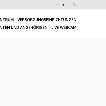
NYELVVÁLASZTÓ
HU
EN
DE
Anonim
TARTALOM
Felhasználói
KERESÉSE
ENTRUM
VERSORGUNGSEINRICHTUNGEN
fiók
Fő
menüje
ENTEN UND ANGEHÖRIGEN
LIVE WEBCAM
navigáció