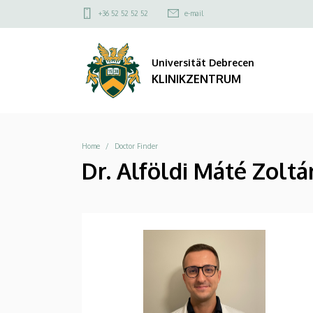
|
Direkt
Felső
+36 52 52 52 52
e-mail
zum
kapcsolat
KLINIKZENTRUM
Inhalt
menü
Universität Debrecen
KLINIKZENTRUM
Breadcrumb
Home
Doctor Finder
Dr. Alföldi Máté Zoltá