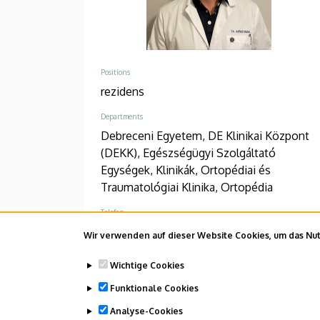
Positions
rezidens
Departments
Debreceni Egyetem, DE Klinikai Központ
(DEKK), Egészségügyi Szolgáltató
Egységek, Klinikák, Ortopédiai és
Traumatológiai Klinika, Ortopédia
Telefon
+36 52 511 777
/
1128
Wir verwenden auf dieser Website Cookies, um das Nutz
Adresse
Wichtige Cookies
4031 Debrecen Bartók Béla út 2-26
Funktionale Cookies
Address in building
Analyse-Cookies