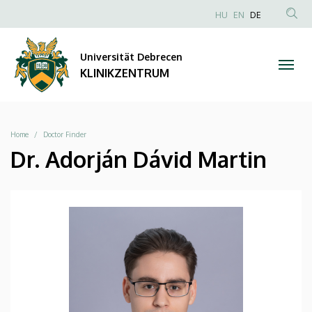
|
Direkt
NYELVVÁLAS
HU
EN
DE
zum
Anonim
TAR
KLINIKZENTRUM
Inhalt
Felhasználói
KER
Universität Debrecen
fiók
KLINIKZENTRUM
menüje
Breadcrumb
Home
Doctor Finder
Dr. Adorján Dávid Martin