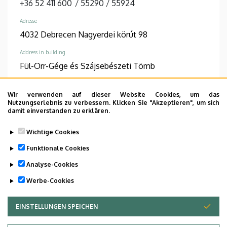
+36 52 411 600
/
55290
/
55924
Adresse
4032 Debrecen Nagyerdei körút 98
Address in building
Fül-Orr-Gége és Szájsebészeti Tömb
Wir verwenden auf dieser Website Cookies, um das
Nutzungserlebnis zu verbessern. Klicken Sie "Akzeptieren", um sich
damit einverstanden zu erklären.
Informations
Wichtige Cookies
Diplomas
Spoken languages
Funktionale Cookies
általános orvos
angol
Analyse-Cookies
Werbe-Cookies
EINSTELLUNGEN SPEICHEN
ZUSTIMMUNG ZURÜCKZIEHEN