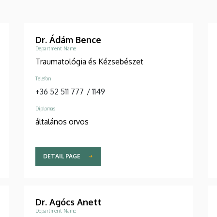
Dr. Ádám Bence
Department Name
Traumatológia és Kézsebészet
Telefon
+36 52 511 777
/
1149
Diplomas
általános orvos
DETAIL PAGE
Dr. Agócs Anett
Department Name