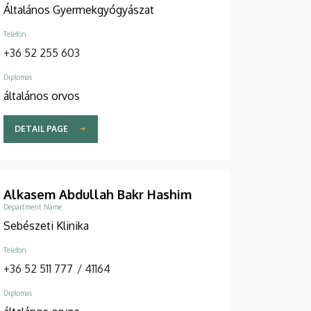
Általános Gyermekgyógyászat
Telefon
+36 52 255 603
Diplomas
általános orvos
DETAIL PAGE
Alkasem Abdullah Bakr Hashim
Department Name
Sebészeti Klinika
Telefon
+36 52 511 777
/
41164
Diplomas