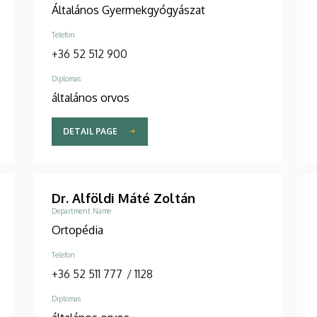
Általános Gyermekgyógyászat
Telefon
+36 52 512 900
Diplomas
általános orvos
DETAIL PAGE
Dr. Alföldi Máté Zoltán
Department Name
Ortopédia
Telefon
+36 52 511 777
/
1128
Diplomas