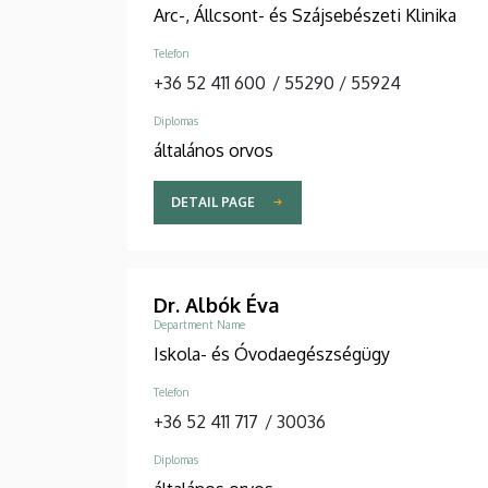
Arc-, Állcsont- és Szájsebészeti Klinika
Telefon
+36 52 411 600
/
55290
/
55924
Diplomas
általános orvos
DETAIL PAGE
Dr. Albók Éva
Department Name
Iskola- és Óvodaegészségügy
Telefon
+36 52 411 717
/
30036
Diplomas