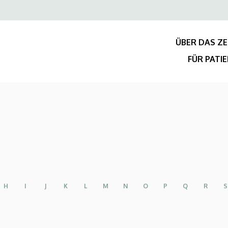
Felső
navigáció
ÜBER DAS Z
FÜR PATI
H
I
J
K
L
M
N
O
P
Q
R
S