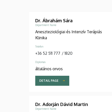
Dr. Ábrahám Sára
Department Name
Aneszteziológiai és Intenzív Terápiás
Klinika
Telefon
+36 52 511 777
/
1820
Diplomas
általános orvos
DETAIL PAGE
Dr. Adorján Dávid Martin
Department Name