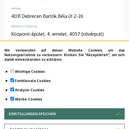
Adresse
4031 Debrecen Bartók Béla út 2-26
Address in building
Központi épület, 4. emelet, 4057 (nővérpult)
Wir verwenden auf dieser Website Cookies, um das
Nutzungserlebnis zu verbessern. Klicken Sie "Akzeptieren", um sich
damit einverstanden zu erklären.
Informations
Wichtige Cookies
Diplomas
Funktionale Cookies
általános orvos
Analyse-Cookies
Werbe-Cookies
EINSTELLUNGEN SPEICHEN
ZUSTIMMUNG ZURÜCKZIEHEN