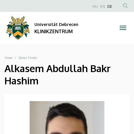
|
Direkt
NYELVVÁLAS
HU
EN
DE
zum
Anonim
TAR
KLINIKZENTRUM
Inhalt
Felhasználói
KER
Universität Debrecen
fiók
KLINIKZENTRUM
menüje
Breadcrumb
Home
Doctor Finder
Alkasem Abdullah Bakr
Hashim