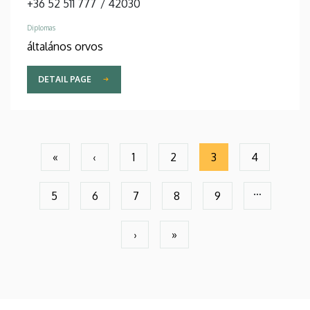
+36 52 511 777
/
42030
Diplomas
általános orvos
DETAIL PAGE
Pagination
«
‹
1
2
3
4
First
Previous
Seite
Seite
Current
Seite
page
page
page
…
5
6
7
8
9
Seite
Seite
Seite
Seite
Seite
›
»
Next
Last
page
page