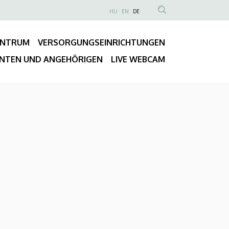
NYELVVÁLASZTÓ
HU
EN
DE
Anonim
TARTALOM
Felhasználói
KERESÉSE
ENTRUM
VERSORGUNGSEINRICHTUNGEN
fiók
Fő
menüje
ENTEN UND ANGEHÖRIGEN
LIVE WEBCAM
navigáció