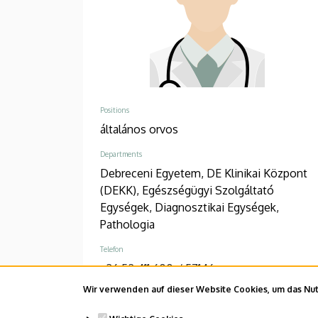
Positions
általános orvos
Departments
Debreceni Egyetem, DE Klinikai Központ
(DEKK), Egészségügyi Szolgáltató
Egységek, Diagnosztikai Egységek,
Pathologia
Telefon
+36 52 411 600
/
57146
Wir verwenden auf dieser Website Cookies, um das Nutz
Adresse
4032 Debrecen Nagyerdei körút 98