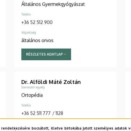
Általános Gyermekgyógyászat
Telefon
+36 52 512 900
Végzettség
általános orvos
RÉSZLETES ADATLAP
Dr. Alföldi Máté Zoltán
Szervezeti egység
Ortopédia
Telefon
+36 52 511 777
/
1128
Végzettség
 rendelkezésére bocsátott, illetve birtokába jutott személyes adatok v