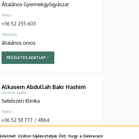
Általános Gyermekgyógyászat
Telefon
+36 52 255 603
Végzettség
általános orvos
RÉSZLETES ADATLAP
Alkasem Abdullah Bakr Hashim
Szervezeti egység
Sebészeti Klinika
Telefon
+36 52 511 777
/
41164
Végzettség
édelmét. Ezúton tájékoztatjuk Önt, hogy a Debreceni