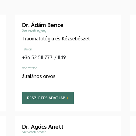
Dr. Ádám Bence
Szervezeti egység
Traumatológia és Kézsebészet
Telefon
+36 52 511 777
/
1149
Végzettség
általános orvos
RÉSZLETES ADATLAP
Dr. Agócs Anett
Szervezeti egység