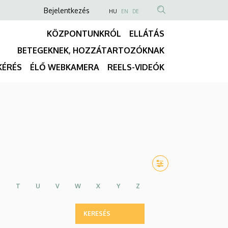
Anonim
NYELVVÁLASZTÓ
Bejelentkezés
HU
EN
DE
TARTALOM
Felhasználói
KÖZPONTUNKRÓL
ELLÁTÁS
KERESÉSE
fiók
BETEGEKNEK, HOZZÁTARTOZÓKNAK
menüje
Fő
KÉRÉS
ÉLŐ WEBKAMERA
REELS-VIDEÓK
navigáció
T
U
V
W
X
Y
Z