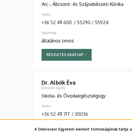
Arc-, Állcsont- és Szájsebészeti Klinika
Telefon
+36 52 411 600
/
55290
/
55924
Végzettség
általános orvos
RÉSZLETES ADATLAP
Dr. Albók Éva
Szervezeti egység
Iskola- és Óvodaegészségügy
Telefon
+36 52 411 717
/
30036
Végzettség
A Debreceni Egyetem kiemelt fontosságúnak tartja a