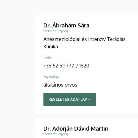
Dr. Ábrahám Sára
Szervezeti egység
Aneszteziológiai és Intenzív Terápiás
Klinika
Telefon
+36 52 511 777
/
1820
Végzettség
általános orvos
RÉSZLETES ADATLAP
Dr. Adorján Dávid Martin
Szervezeti egység