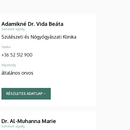
Adamikné Dr. Vida Beáta
Szervezeti egység
Szülészeti és Nőgyógyászati Klinika
Telefon
+36 52 512 900
Végzettség
általános orvos
RÉSZLETES ADATLAP
Dr. Al-Muhanna Marie
Szervezeti egység