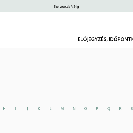
Felső
Szervezetek A-Z-ig
navigáció
ELŐJEGYZÉS, IDŐPONT
H
I
J
K
L
M
N
O
P
Q
R
S