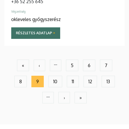
+36 52 255 645
Végzettség
okleveles gyógyszerész
RÉSZLETES ADATLAP
Oldalszámozás
…
«
‹
5
6
7
Első
Előző
Page
Page
Page
oldal
oldal
8
9
10
11
12
13
Page
Jelenlegi
Page
Page
Page
Page
oldal
…
›
»
Következő
Utolsó
oldal
oldal