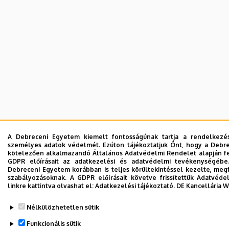
A Debreceni Egyetem kiemelt fontosságúnak tartja a rendelkezésér
személyes adatok védelmét. Ezúton tájékoztatjuk Önt, hogy a Debrec
kötelezően alkalmazandó Általános Adatvédelmi Rendelet alapján fel
GDPR előírásait az adatkezelési és adatvédelmi tevékenységébe
Debreceni Egyetem korábban is teljes körültekintéssel kezelte, meg
szabályozásoknak. A GDPR előírásait követve frissítettük Adatvéde
linkre kattintva olvashat el:
Adatkezelési tájékoztató.
DE Kancellária 
Nélkülözhetetlen sütik
Funkcionális sütik