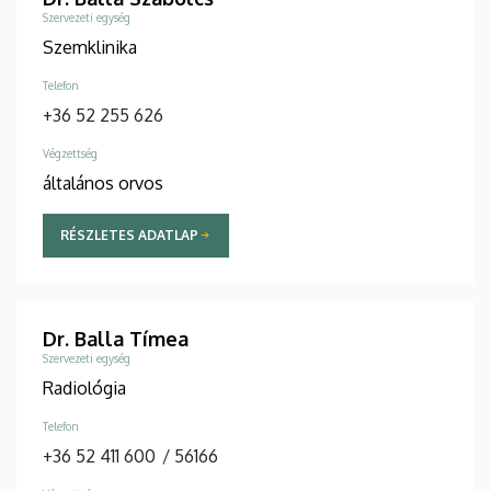
Szervezeti egység
Szemklinika
Telefon
+36 52 255 626
Végzettség
általános orvos
RÉSZLETES ADATLAP
Dr. Balla Tímea
Szervezeti egység
Radiológia
Telefon
+36 52 411 600
/
56166