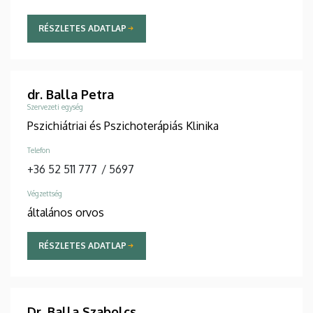
RÉSZLETES ADATLAP
dr. Balla Petra
Szervezeti egység
Pszichiátriai és Pszichoterápiás Klinika
Telefon
+36 52 511 777
/
5697
Végzettség
általános orvos
RÉSZLETES ADATLAP
Dr. Balla Szabolcs