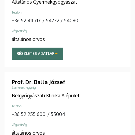
Általános Gyermekgyógyászat
Telefon
+36 52 411 717
/
54732
/
54080
Végzettség
általános orvos
RÉSZLETES ADATLAP
Prof. Dr. Balla József
Szervezeti egység
Belgyógyászati Klinika A épület
Telefon
+36 52 255 600
/
55004
Végzettség
általános orvos